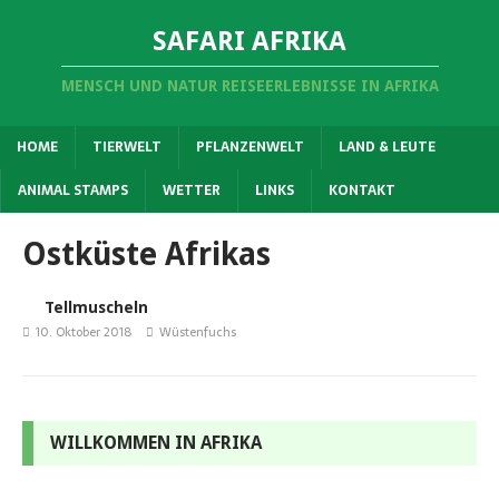
SAFARI AFRIKA
MENSCH UND NATUR REISEERLEBNISSE IN AFRIKA
HOME
TIERWELT
PFLANZENWELT
LAND & LEUTE
ANIMAL STAMPS
WETTER
LINKS
KONTAKT
Ostküste Afrikas
Tellmuscheln
10. Oktober 2018
Wüstenfuchs
WILLKOMMEN IN AFRIKA