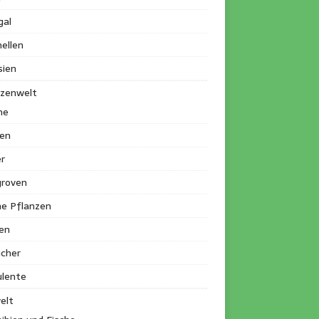
gal
ellen
sien
nzenwelt
me
en
r
roven
ne Pflanzen
en
ucher
ulente
elt