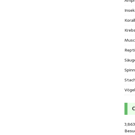
Amph
Inse
Kora
Krebs
Musc
Repti
Säug
Spinn
Stac
Vöge
3,86
Besu