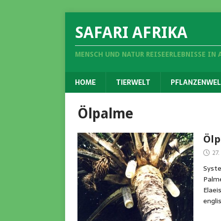
SAFARI AFRIKA
MENSCH UND NATUR REISEERLEBNISSE IN 
HOME
TIERWELT
PFLANZENWEL
Ölpalme
Ölp
27
Syste
Palme
Elaei
engli