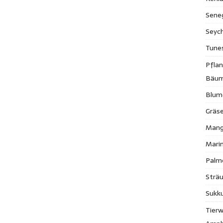
Sene
Seych
Tune
Pfla
Bäu
Blum
Gräse
Mang
Mari
Palm
Strä
Sukk
Tierw