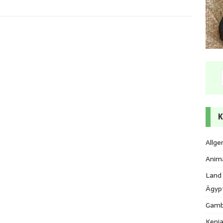
K
Allge
Anim
Land
Ägyp
Gamb
Keni