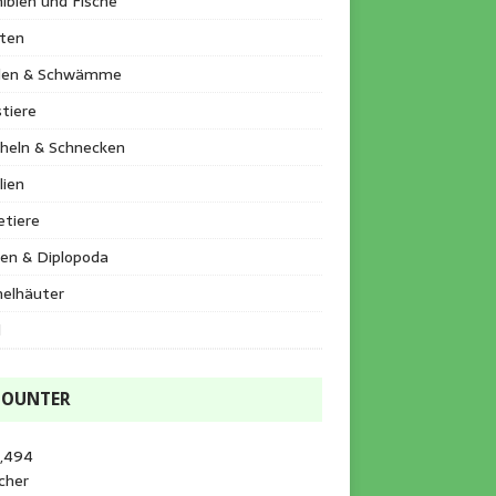
ibien und Fische
kten
llen & Schwämme
tiere
heln & Schnecken
lien
etiere
en & Diplopoda
helhäuter
l
COUNTER
3,494
cher