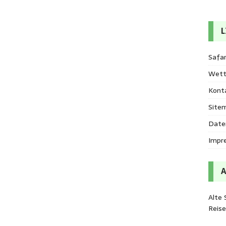
L
Safar
Wett
Kont
Site
Date
Impr
Alte 
Reis