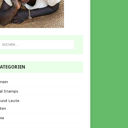
ATEGORIEN
mein
al Stamps
 und Leute
ten
ia
a