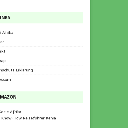
INKS
i Afrika
er
akt
map
nschutz Erklärung
essum
AMAZON
Seele Afrika
e Know-How Reiseführer Kenia