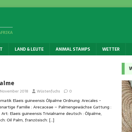
AFRIKA
T
LAND & LEUTE
ANIMAL STAMPS
WETTER
W
alme
. November 2018
Wüstenfuchs
0
matik Elaeis guineensis Ölpalme Ordnung: Arecales -
nartige Familie : Arecaceae – Palmengewächse Gattung :
s Art: Elaeis guineensis Trivialname deutsch : Ölpalme,
sch: Oil Palm, französisch:
[…]