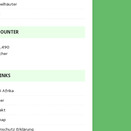
helhäuter
l
COUNTER
4,490
cher
INKS
i Afrika
er
akt
map
nschutz Erklärung