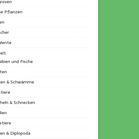
roven
ne Pflanzen
en
ucher
ulente
elt
ibien und Fische
kten
llen & Schwämme
tiere
heln & Schnecken
lien
etiere
en & Diplopoda