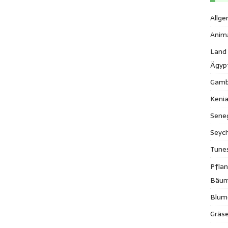
Allge
Anim
Land
Ägyp
Gamb
Keni
Sene
Seych
Tune
Pfla
Bäu
Blum
Gräse