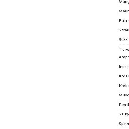
Mang
Mari
Palm
Strä
Sukk
Tierw
Amph
Inse
Kora
Krebs
Musc
Repti
Säug
Spinn