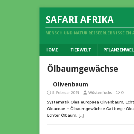
SAFARI AFRIKA
MENSCH UND NATUR REISEERLEBNISSE IN 
HOME
TIERWELT
PFLANZENWEL
Ölbaumgewächse
Olivenbaum
5. Februar 2019
Wüstenfuchs
0
Systematik Olea europaea Olivenbaum, Echte
Oleaceae – Ölbaumgewächse Gattung : Olea 
Echter Ölbaum,
[…]