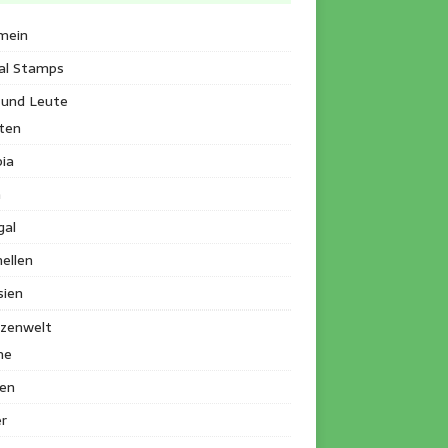
mein
al Stamps
 und Leute
ten
ia
a
gal
ellen
sien
nzenwelt
me
en
r