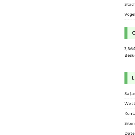
Stac
Vöge
3,86
Besu
L
Safar
Wett
Kont
Site
Date