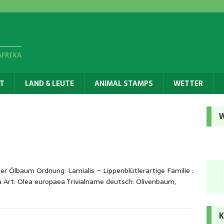
AFRIKA
T
LAND & LEUTE
ANIMAL STAMPS
WETTER
W
r Ölbaum Ordnung: Lamialis – Lippenblütlerartige Familie :
Art: Olea europaea Trivialname deutsch: Olivenbaum,
K