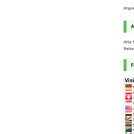
Impr
Alte 
Reis