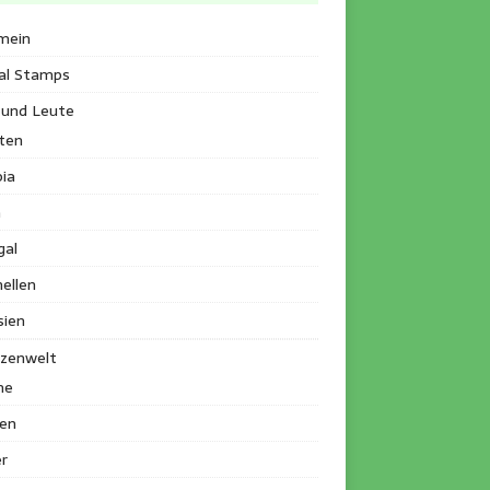
mein
al Stamps
 und Leute
ten
ia
a
gal
ellen
sien
nzenwelt
me
en
r