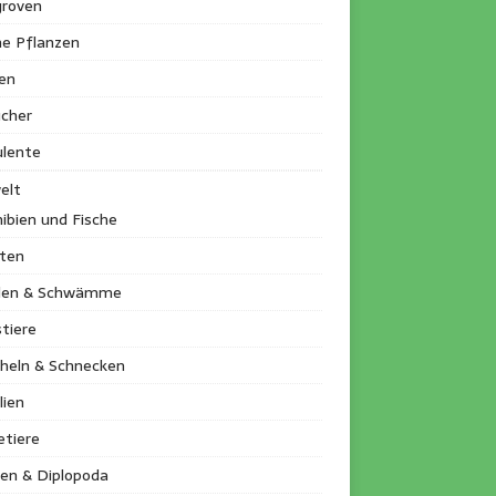
roven
ne Pflanzen
en
ucher
ulente
elt
ibien und Fische
kten
llen & Schwämme
tiere
heln & Schnecken
lien
etiere
en & Diplopoda