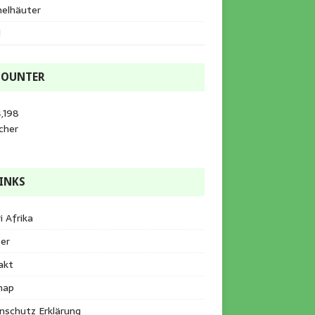
helhäuter
l
COUNTER
,198
cher
INKS
i Afrika
er
akt
map
nschutz Erklärung