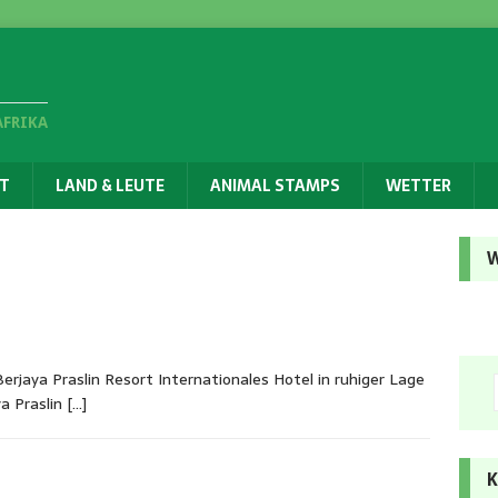
AFRIKA
T
LAND & LEUTE
ANIMAL STAMPS
WETTER
W
Berjaya Praslin Resort Internationales Hotel in ruhiger Lage
a Praslin
[…]
K