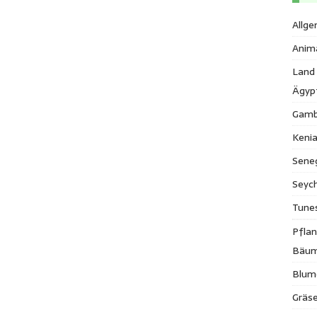
Allge
Anim
Land
Ägyp
Gamb
Keni
Sene
Seych
Tune
Pfla
Bäu
Blum
Gräse