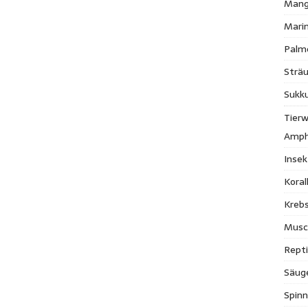
Mang
Mari
Palm
Strä
Sukk
Tierw
Amph
Inse
Kora
Krebs
Musc
Repti
Säug
Spinn