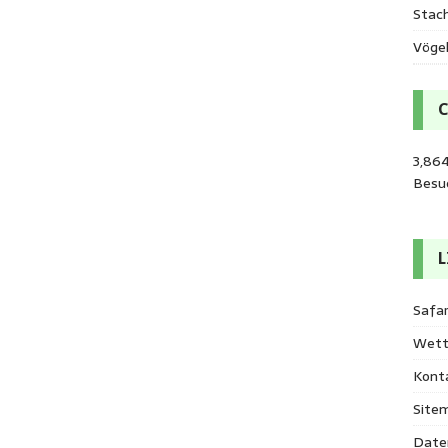
Stac
Vöge
3,864
Besu
L
Safar
Wett
Kont
Site
Date