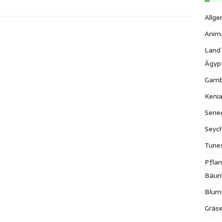
Allge
Anim
Land
Ägyp
Gamb
Keni
Sene
Seych
Tune
Pfla
Bäu
Blum
Gräse