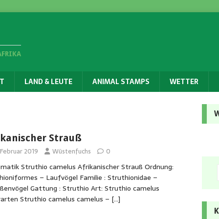
AFRIKA
T
LAND & LEUTE
ANIMAL STAMPS
WETTER
W
ikanischer Strauß
 Februar 2019
Wüstenfuchs
0
matik Struthio camelus Afrikanischer Strauß Ordnung:
hioniformes – Laufvögel Familie : Struthionidae –
ßenvögel Gattung : Struthio Art: Struthio camelus
arten Struthio camelus camelus –
[…]
K