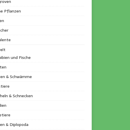
roven
ne Pflanzen
en
ucher
ulente
elt
ibien und Fische
kten
llen & Schwämme
tiere
heln & Schnecken
lien
etiere
en & Diplopoda