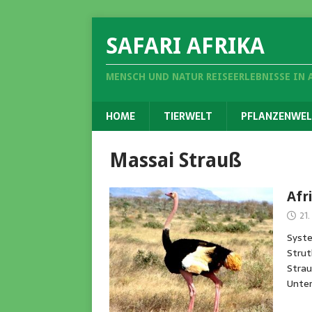
SAFARI AFRIKA
MENSCH UND NATUR REISEERLEBNISSE IN 
HOME
TIERWELT
PFLANZENWEL
Massai Strauß
Afr
21.
Syste
Strut
Strau
Unter