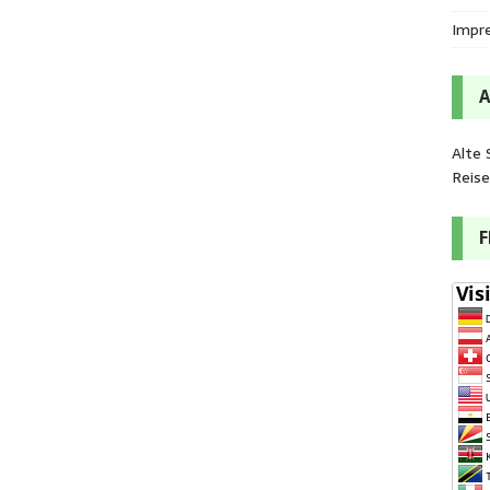
Impr
Alte 
Reis