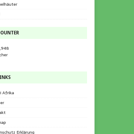
helhäuter
l
COUNTER
3,948
cher
INKS
i Afrika
er
akt
map
nschutz Erklärung