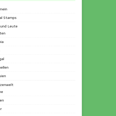
mein
al Stamps
 und Leute
ten
ia
a
gal
ellen
sien
nzenwelt
me
en
r