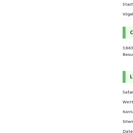
Stac
Vöge
3,86
Besu
L
Safar
Wett
Kont
Site
Date