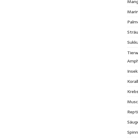
Mang
Mari
Palm
Strä
Sukk
Tierw
Amph
Inse
Kora
Krebs
Musc
Repti
Säug
Spinn