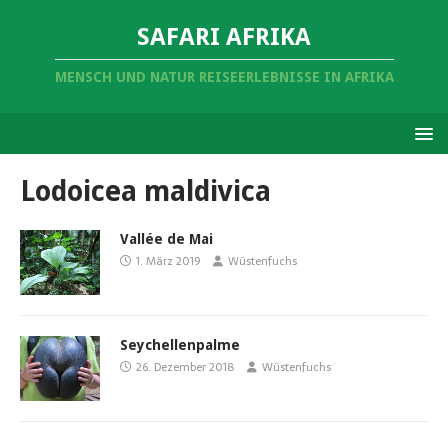
SAFARI AFRIKA
MENSCH UND NATUR REISEERLEBNISSE IN AFRIKA
Lodoicea maldivica
Vallée de Mai
1. März 2019
Wüstenfuchs
Seychellenpalme
26. Dezember 2018
Wüstenfuchs