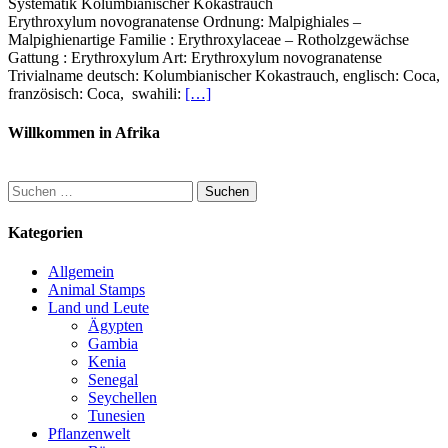
Systematik Kolumbianischer Kokastrauch
Erythroxylum novogranatense Ordnung: Malpighiales –
Malpighienartige Familie : Erythroxylaceae – Rotholzgewächse
Gattung : Erythroxylum Art: Erythroxylum novogranatense
Trivialname deutsch: Kolumbianischer Kokastrauch, englisch: Coca,
französisch: Coca, swahili:
[…]
Willkommen in Afrika
Suchen
nach:
Kategorien
Allgemein
Animal Stamps
Land und Leute
Ägypten
Gambia
Kenia
Senegal
Seychellen
Tunesien
Pflanzenwelt