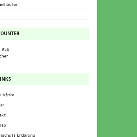
helhäuter
l
COUNTER
4,956
cher
INKS
i Afrika
er
akt
map
nschutz Erklärung