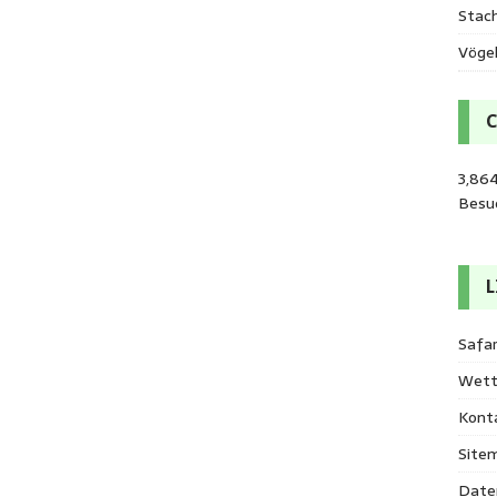
Stac
Vöge
3,86
Besu
L
Safar
Wett
Kont
Site
Date