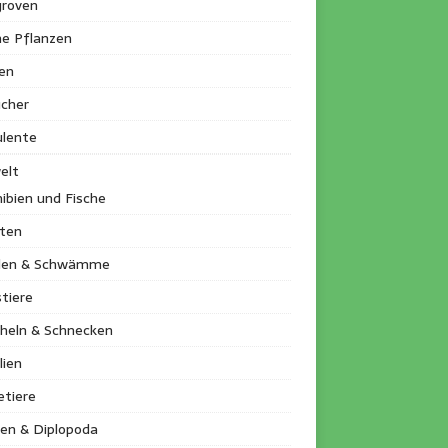
roven
ne Pflanzen
en
ucher
ulente
elt
ibien und Fische
kten
llen & Schwämme
tiere
heln & Schnecken
lien
etiere
en & Diplopoda