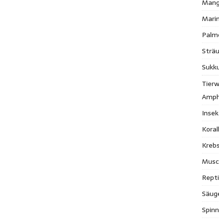
Mang
Mari
Palm
Strä
Sukk
Tierw
Amph
Inse
Kora
Krebs
Musc
Repti
Säug
Spinn