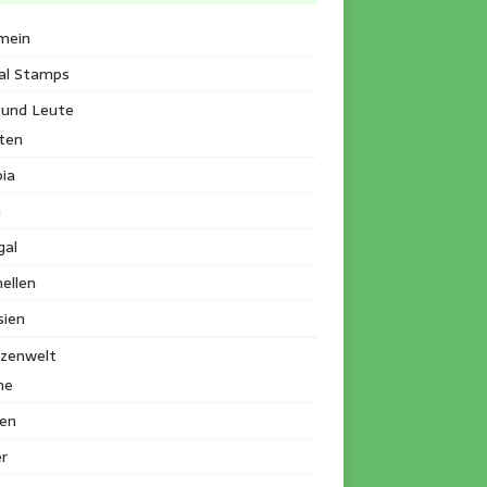
mein
al Stamps
 und Leute
ten
ia
a
gal
ellen
sien
nzenwelt
me
en
r