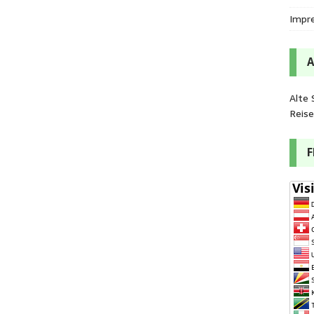
Impr
Alte 
Reis