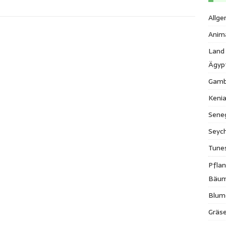
Allge
Anim
Land
Ägyp
Gamb
Keni
Sene
Seych
Tune
Pfla
Bäu
Blum
Gräse