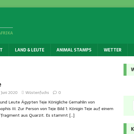
AFRIKA
T
LAND & LEUTE
ANIMAL STAMPS
WETTER
W
e
 Juni 2020
Wüstenfuchs
0
und Leute Ägypten Teje Königliche Gemahlin von
phis III. Zur Person von Teje Bild 1: Königin Teje auf einem
effragment aus Quarzit. Es stammt
[…]
K