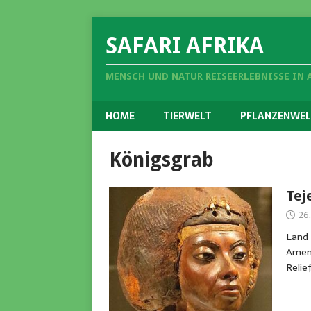
SAFARI AFRIKA
MENSCH UND NATUR REISEERLEBNISSE IN 
HOME
TIERWELT
PFLANZENWEL
Königsgrab
Tej
26.
Land 
Ameno
Reli