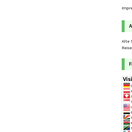
Impr
Alte 
Reis