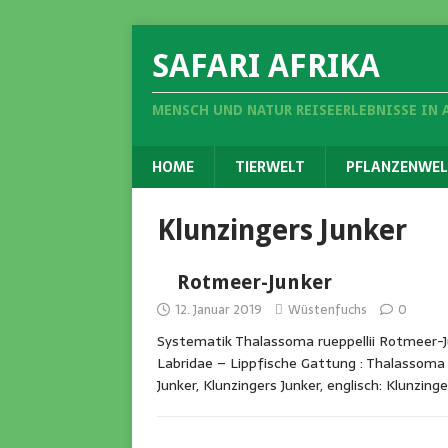
SAFARI AFRIKA
MENSCH UND NATUR REISEERLEBNISSE IN 
HOME
TIERWELT
PFLANZENWEL
Klunzingers Junker
Rotmeer-Junker
12. Januar 2019
Wüstenfuchs
0
Systematik Thalassoma rueppellii Rotmeer-J
Labridae – Lippfische Gattung : Thalassoma 
Junker, Klunzingers Junker, englisch: Klunzing