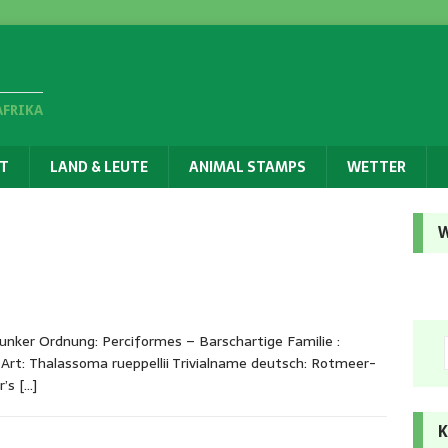
AFRIKA
T
LAND & LEUTE
ANIMAL STAMPS
WETTER
W
unker Ordnung: Perciformes – Barschartige Familie :
Art: Thalassoma rueppellii Trivialname deutsch: Rotmeer-
er’s
[…]
K