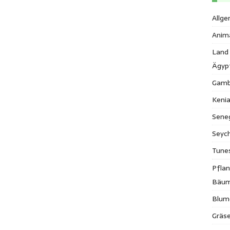
Allge
Anim
Land
Ägyp
Gamb
Keni
Sene
Seych
Tune
Pfla
Bäu
Blum
Gräse