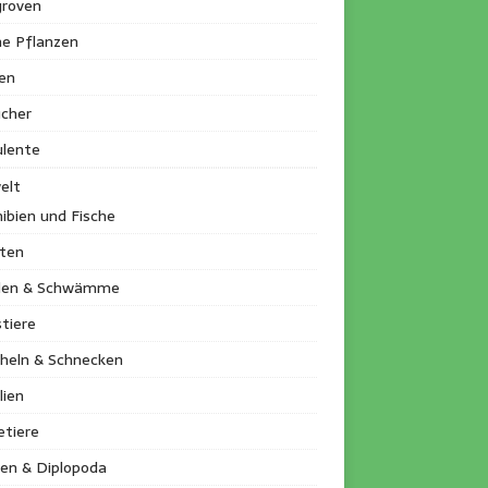
roven
ne Pflanzen
en
ucher
ulente
elt
ibien und Fische
kten
llen & Schwämme
tiere
heln & Schnecken
lien
etiere
en & Diplopoda