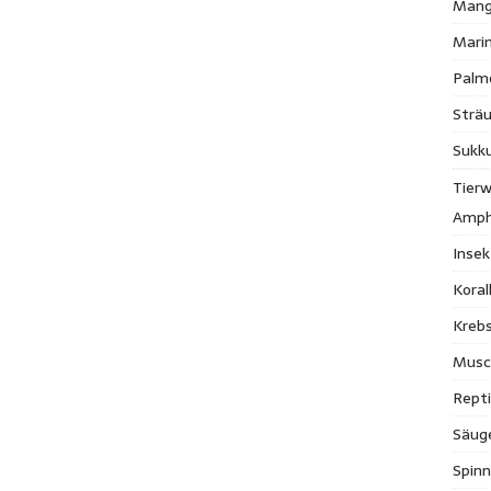
Mang
Mari
Palm
Strä
Sukk
Tierw
Amph
Inse
Kora
Krebs
Musc
Repti
Säug
Spinn