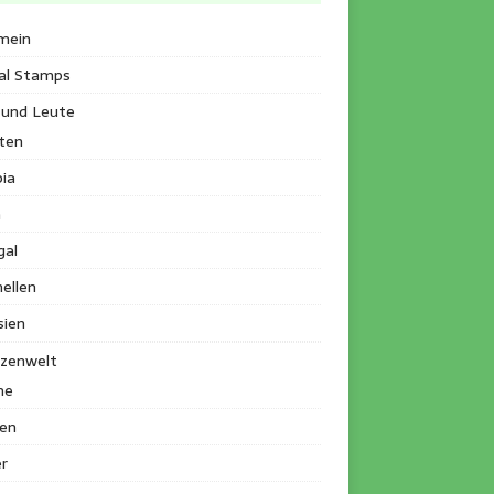
mein
al Stamps
 und Leute
ten
ia
a
gal
ellen
sien
nzenwelt
me
en
r