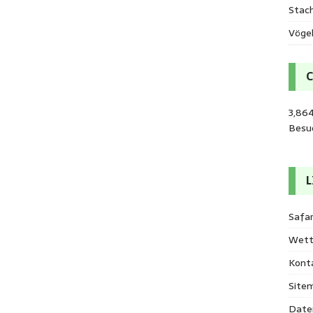
Stac
Vöge
3,864
Besu
L
Safar
Wett
Kont
Site
Date