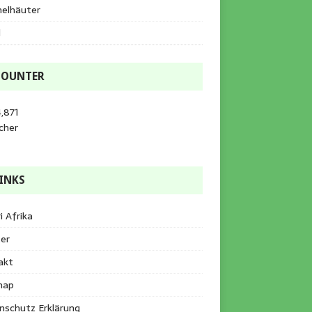
helhäuter
l
COUNTER
,871
cher
INKS
i Afrika
er
akt
map
nschutz Erklärung