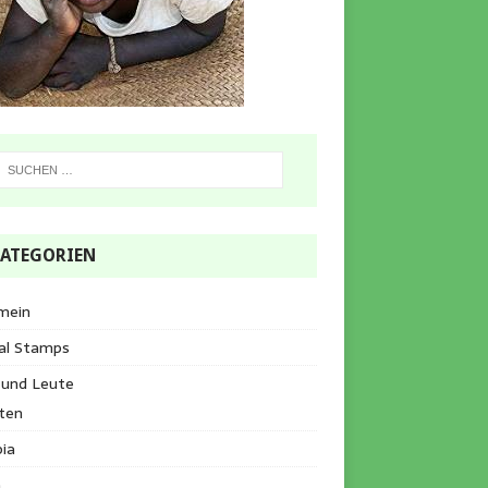
ATEGORIEN
mein
al Stamps
 und Leute
ten
ia
a