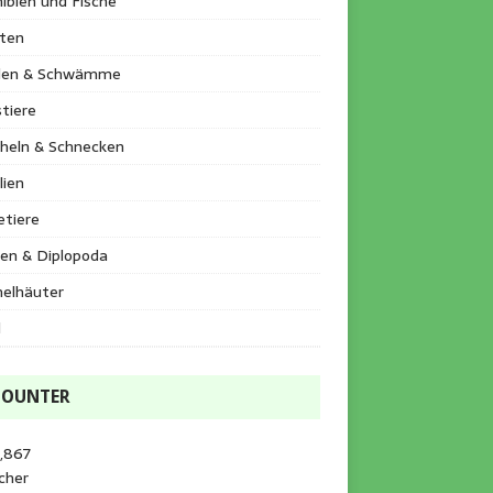
ibien und Fische
kten
llen & Schwämme
tiere
heln & Schnecken
lien
etiere
en & Diplopoda
helhäuter
l
COUNTER
,867
cher