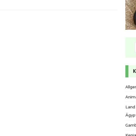
K
Allge
Anim
Land
Ägyp
Gamb
Keni