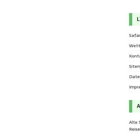
L
Safar
Wett
Kont
Site
Date
Impr
Alte 
Reis