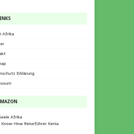
INKS
i Afrika
er
akt
map
nschutz Erklärung
essum
AMAZON
Seele Afrika
e Know-How Reiseführer Kenia