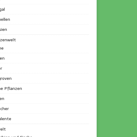
gal
ellen
sien
nzenwelt
me
en
r
roven
ne Pflanzen
en
ucher
ulente
elt