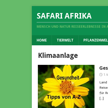
SAFARI AFRIKA
MENSCH UND NATUR REISEERLEBNISSE IN 
HOME
TIERWELT
PFLANZENWEL
Klimaanlage
Ges
1.
Land 
Reise
für R
[…]