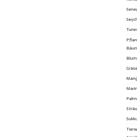
Sene
Seych
Tune
Pfla
Bäu
Blum
Gräse
Mang
Mari
Palm
Strä
Sukk
Tierw