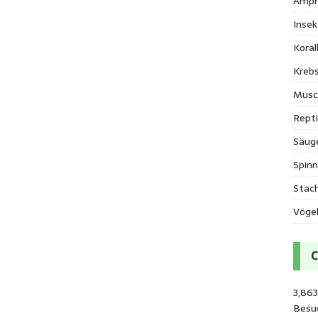
Amph
Inse
Kora
Krebs
Musc
Repti
Säug
Spinn
Stac
Vöge
3,863
Besu