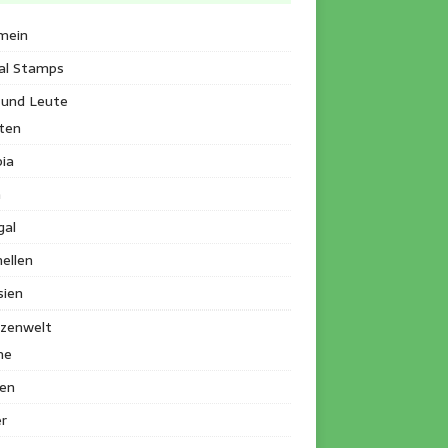
mein
al Stamps
 und Leute
ten
ia
a
gal
ellen
sien
nzenwelt
me
en
r