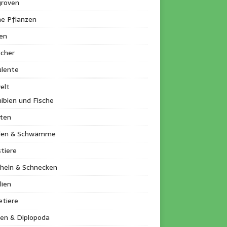
roven
ne Pflanzen
en
ucher
ulente
elt
ibien und Fische
kten
llen & Schwämme
tiere
heln & Schnecken
lien
etiere
en & Diplopoda