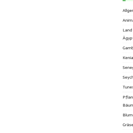
Allge
Anim
Land
Ägyp
Gamb
Keni
Sene
Seych
Tune
Pfla
Bäu
Blum
Gräse