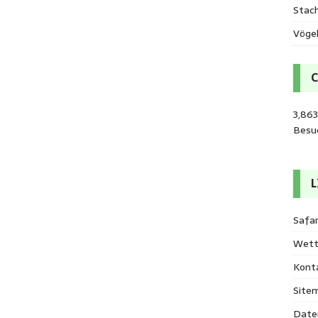
Stac
Vöge
3,86
Besu
L
Safar
Wett
Kont
Site
Date