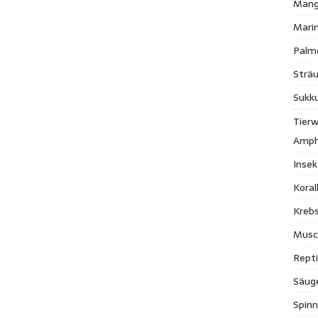
Mang
Mari
Palm
Strä
Sukk
Tierw
Amph
Inse
Kora
Krebs
Musc
Repti
Säug
Spinn