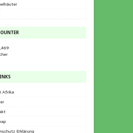
helhäuter
l
COUNTER
3,469
cher
INKS
i Afrika
er
akt
map
nschutz Erklärung