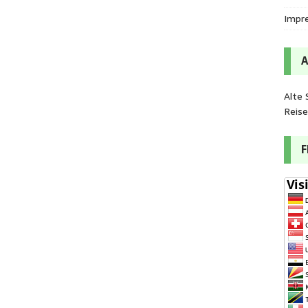
Impr
Alte 
Reis