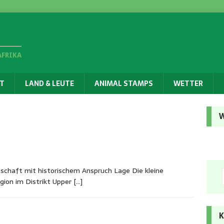
AFRIKA
T
LAND & LEUTE
ANIMAL STAMPS
WETTER
W
tschaft mit historischem Anspruch Lage Die kleine
egion im Distrikt Upper
[…]
K