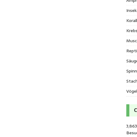
Amph
Inse
Kora
Krebs
Musc
Repti
Säug
Spinn
Stac
Vöge
3,863
Besu