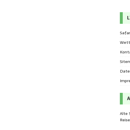
L
Safar
Wett
Kont
Site
Date
Impr
Alte 
Reis