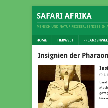
SAFARI AFRIKA
MENSCH UND NATUR REISEERLEBNISSE IN 
HOME
TIERWELT
PFLANZENWEL
Insignien der Pharao
Ins
9. 
Land 
Macht
gottg
könn