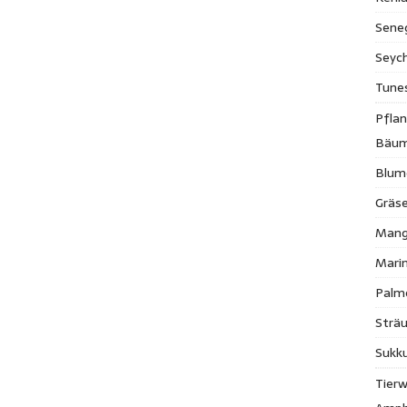
Sene
Seych
Tune
Pfla
Bäu
Blum
Gräse
Mang
Mari
Palm
Strä
Sukk
Tierw