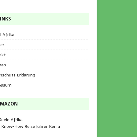
INKS
i Afrika
er
akt
map
nschutz Erklärung
essum
AMAZON
Seele Afrika
e Know-How Reiseführer Kenia