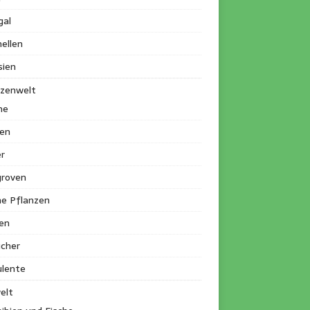
gal
ellen
sien
nzenwelt
me
en
r
roven
ne Pflanzen
en
ucher
ulente
elt