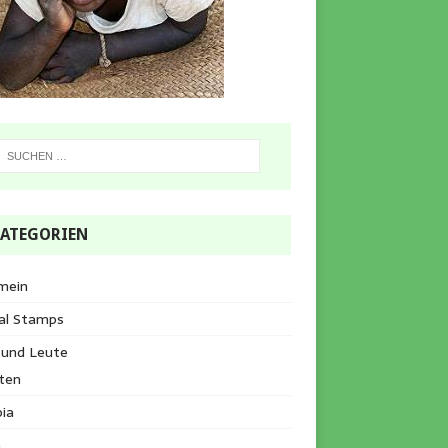
ATEGORIEN
mein
al Stamps
 und Leute
ten
ia
a