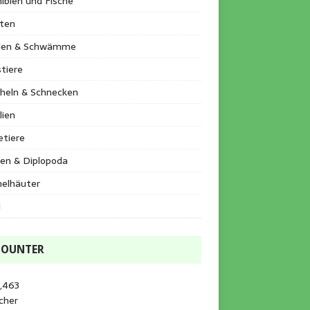
ibien und Fische
kten
llen & Schwämme
tiere
heln & Schnecken
lien
etiere
en & Diplopoda
helhäuter
l
COUNTER
,463
cher