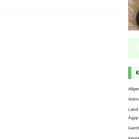
K
Allge
Anim
Land
Ägyp
Gamb
Keni