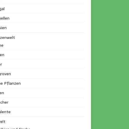
gal
ellen
sien
nzenwelt
me
en
r
roven
ne Pflanzen
en
ucher
ulente
elt