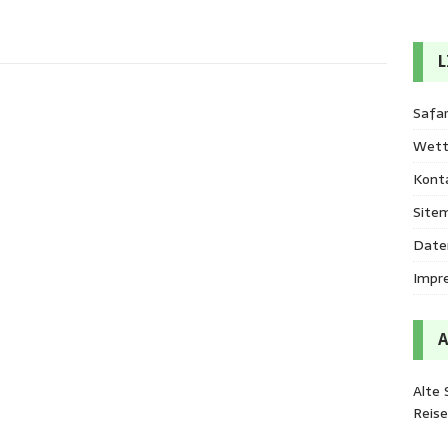
L
Safar
Wett
Kont
Site
Date
Impr
Alte 
Reis