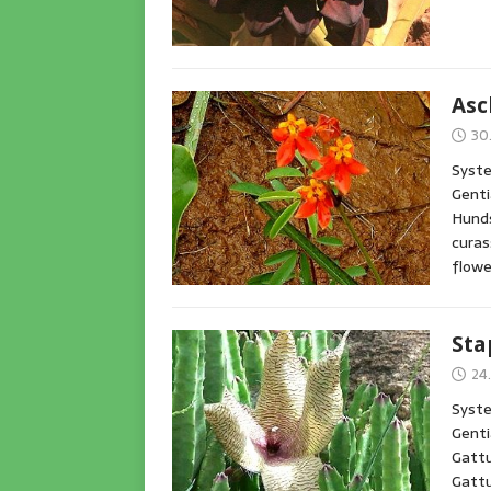
Asc
30
Syste
Genti
Hunds
curas
flow
Sta
24
Syste
Genti
Gattu
Gatt