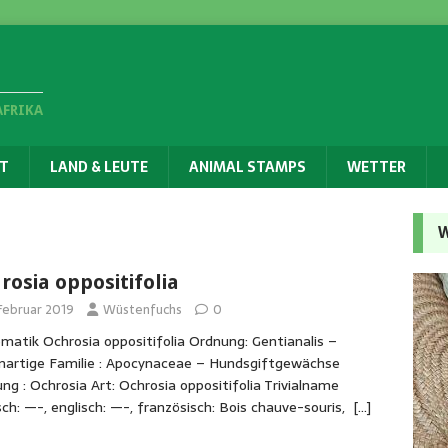
AFRIKA
T
LAND & LEUTE
ANIMAL STAMPS
WETTER
W
rosia oppositifolia
 Februar 2019
Wüstenfuchs
0
matik Ochrosia oppositifolia Ordnung: Gentianalis –
nartige Familie : Apocynaceae – Hundsgiftgewächse
ng : Ochrosia Art: Ochrosia oppositifolia Trivialname
ch: —-, englisch: —-, französisch: Bois chauve-souris,
[…]