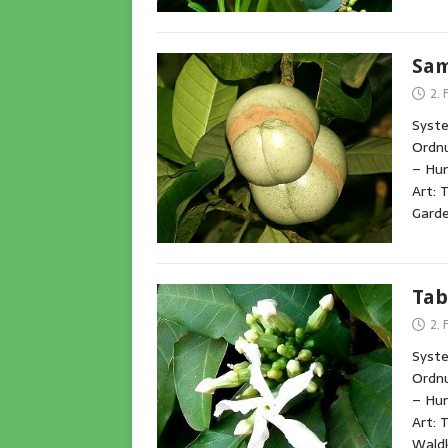
Sam
2.
Syst
Ordnu
– Hu
Art: 
Garde
Tab
2.
Syst
Ordnu
– Hu
Art: 
Waldk