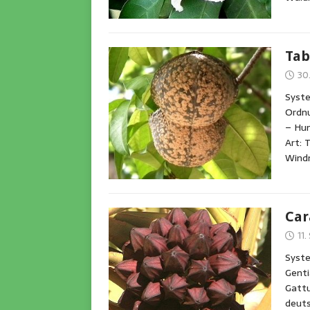
Tab
30
Syst
Ordnu
– Hu
Art: 
Windm
Car
11
Syste
Genti
Gattu
deuts