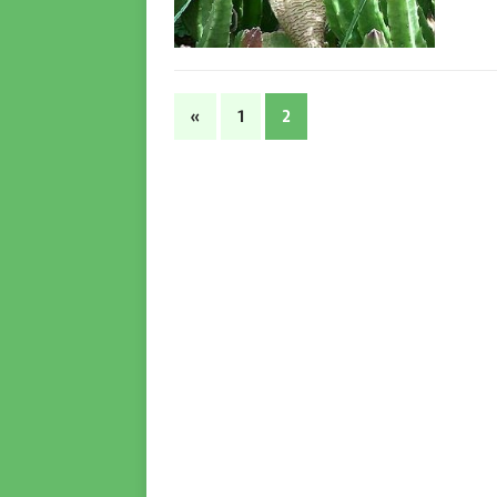
«
1
2