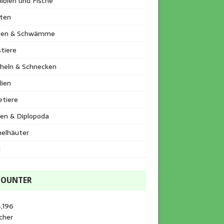
ibien und Fische
kten
llen & Schwämme
tiere
heln & Schnecken
lien
etiere
en & Diplopoda
helhäuter
l
COUNTER
,196
cher