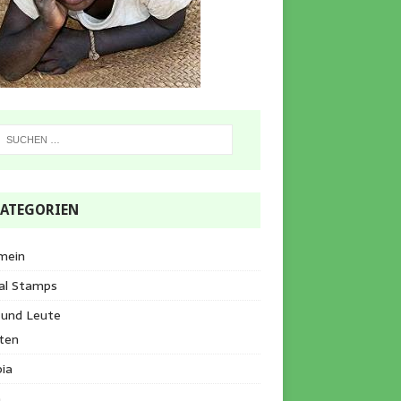
ATEGORIEN
mein
al Stamps
 und Leute
ten
ia
a