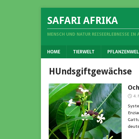
SAFARI AFRIKA
MENSCH UND NATUR REISEERLEBNISSE IN 
HOME
TIERWELT
PFLANZENWEL
HUndsgiftgewächse
Och
4.
Syste
Enzia
Gattu
deuts