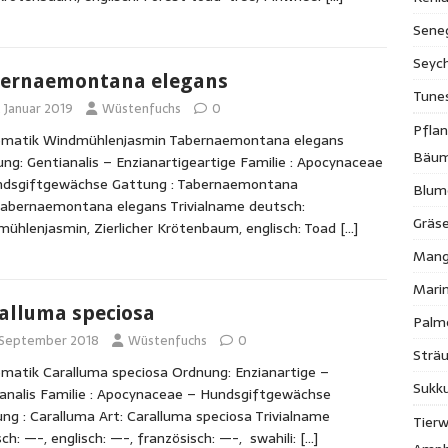
Sene
Seych
ernaemontana elegans
Tune
. Januar 2019
Wüstenfuchs
0
Pfla
ematik Windmühlenjasmin Tabernaemontana elegans
Bäu
ng: Gentianalis – Enzianartigeartige Familie : Apocynaceae
ndsgiftgewächse Gattung : Tabernaemontana
Blum
Tabernaemontana elegans Trivialname deutsch:
Gräse
ühlenjasmin, Zierlicher Krötenbaum, englisch: Toad
[…]
Mang
Mari
alluma speciosa
Palm
. September 2018
Wüstenfuchs
0
Strä
matik Caralluma speciosa Ordnung: Enzianartige –
Sukk
analis Familie : Apocynaceae – Hundsgiftgewächse
ng : Caralluma Art: Caralluma speciosa Trivialname
Tierw
ch: —-, englisch: —-, französisch: —-, swahili:
[…]