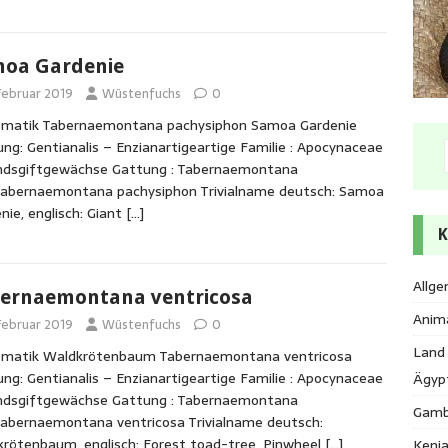
oa Gardenie
 Februar 2019
Wüstenfuchs
0
ematik Tabernaemontana pachysiphon Samoa Gardenie
ng: Gentianalis – Enzianartigeartige Familie : Apocynaceae
ndsgiftgewächse Gattung : Tabernaemontana
Tabernaemontana pachysiphon Trivialname deutsch: Samoa
nie, englisch: Giant
[…]
K
Allge
ernaemontana ventricosa
Anim
 Februar 2019
Wüstenfuchs
0
Land
ematik Waldkrötenbaum Tabernaemontana ventricosa
ng: Gentianalis – Enzianartigeartige Familie : Apocynaceae
Ägyp
ndsgiftgewächse Gattung : Tabernaemontana
Gamb
Tabernaemontana ventricosa Trivialname deutsch:
rötenbaum, englisch: Forest toad-tree, Pinwheel
[…]
Keni