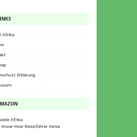
INKS
i Afrika
er
akt
map
nschutz Erklärung
essum
AMAZON
Seele Afrika
e Know-How Reiseführer Kenia