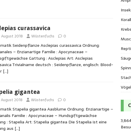
Amph
Inse
Kora
lepias curassavica
Krebs
. August 2018
Wüstenfuchs
0
Musc
matik Seidenpflanze Asclepias curassavica Ordnung:
Repti
anales – Enzianartige Familie : Apocynaceae –
Säug
giftgewächse Gattung : Asclepias Art: Asclepias
savica Trivialname deutsch : Seidenpflanze, englisch: Blood-
Spinn
er
[…]
Stac
Vöge
pelia gigantea
. August 2018
Wüstenfuchs
0
matik Stapelia gigantea Aasblume Ordnung: Enzianartige –
analis Familie : Apocynaceae – Hundsgiftgewächse
3,864
ng : Stapelia Art: Stapelia gigantea Die Stapelia ist eine
Besu
ung aus
[…]