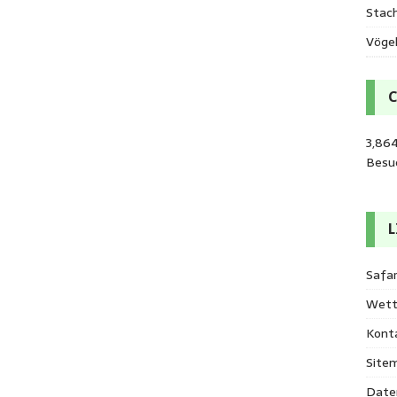
Stac
Vöge
3,86
Besu
L
Safar
Wett
Kont
Site
Date