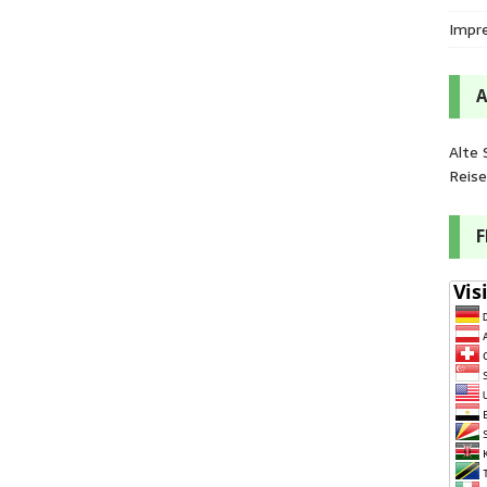
Impr
Alte 
Reis