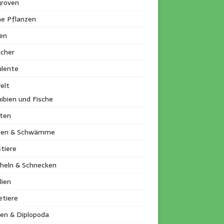
roven
ne Pflanzen
en
ucher
ulente
elt
ibien und Fische
kten
llen & Schwämme
tiere
heln & Schnecken
lien
etiere
en & Diplopoda