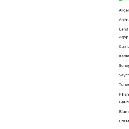
Allge
Anim
Land
Ägyp
Gamb
Keni
Sene
Seych
Tune
Pfla
Bäu
Blum
Gräse