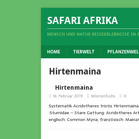
SAFARI AFRIKA
MENSCH UND NATUR REISEERLEBNISSE IN 
HOME
TIERWELT
PFLANZENWEL
Hirtenmaina
Hirtenmaina
16. Februar 2019
Wüstenfuchs
0
Systematik Acridotheres tristis Hirtenmaina
:Sturnidae – Stare Gattung: Acridotheres Art
englisch: Common Myna, französisch: Mainat