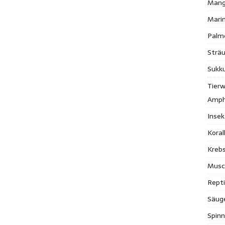
Mang
Mari
Palm
Strä
Sukk
Tierw
Amph
Inse
Kora
Krebs
Musc
Repti
Säug
Spinn