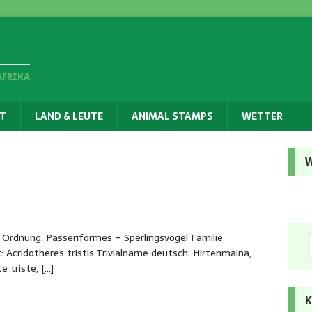
AFRIKA
T
LAND & LEUTE
ANIMAL STAMPS
WETTER
W
 Ordnung: Passeriformes – Sperlingsvögel Familie
: Acridotheres tristis Trivialname deutsch: Hirtenmaina,
e triste,
[…]
K