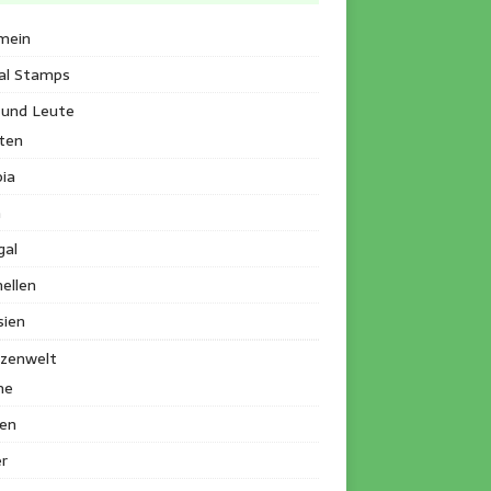
mein
al Stamps
 und Leute
ten
ia
a
gal
ellen
sien
nzenwelt
me
en
r