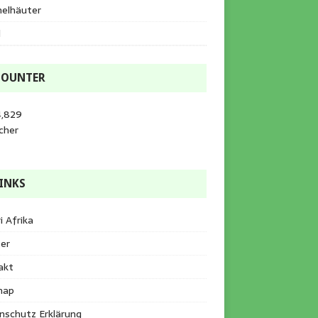
helhäuter
l
COUNTER
4,829
cher
INKS
i Afrika
er
akt
map
nschutz Erklärung