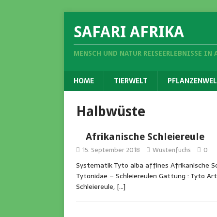
SAFARI AFRIKA
MENSCH UND NATUR REISEERLEBNISSE IN 
HOME
TIERWELT
PFLANZENWEL
Halbwüste
Afrikanische Schleiereule
15. September 2018
Wüstenfuchs
0
Systematik Tyto alba affines Afrikanische Sc
Tytonidae – Schleiereulen Gattung : Tyto Art
Schleiereule,
[…]