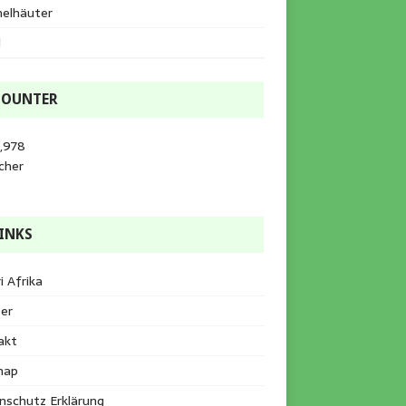
helhäuter
l
COUNTER
,978
cher
INKS
i Afrika
er
akt
map
nschutz Erklärung