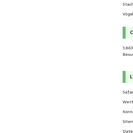
Stac
Vöge
3,863
Besu
L
Safar
Wett
Kont
Site
Date