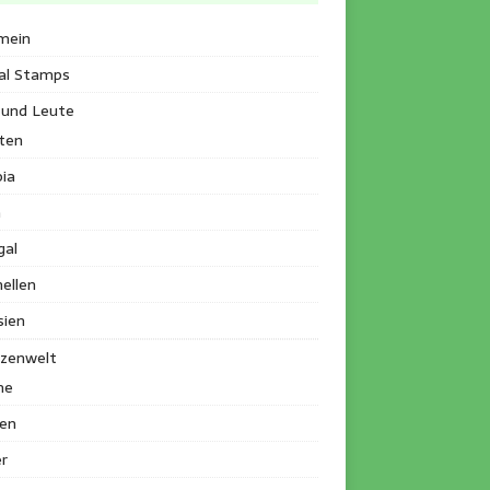
mein
al Stamps
 und Leute
ten
ia
a
gal
ellen
sien
nzenwelt
me
en
r