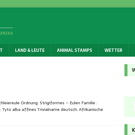
AFRIKA
T
LAND & LEUTE
ANIMAL STAMPS
WETTER
W
hleiereule Ordnung: Strigiformes – Eulen Familie :
: Tyto alba affines Trivialname deutsch: Afrikanische
K