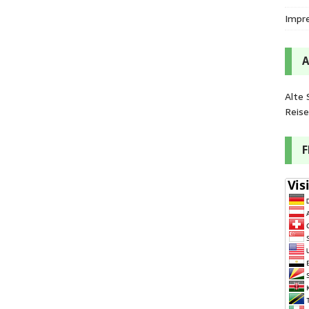
Impr
Alte 
Reis