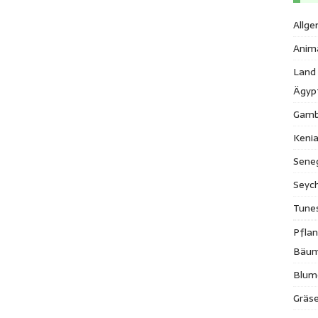
Allge
Anim
Land
Ägyp
Gamb
Keni
Sene
Seych
Tune
Pfla
Bäu
Blum
Gräse