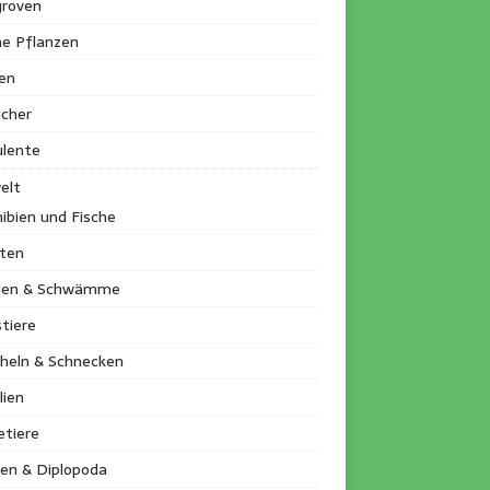
roven
ne Pflanzen
en
ucher
ulente
elt
ibien und Fische
kten
llen & Schwämme
tiere
heln & Schnecken
lien
etiere
en & Diplopoda