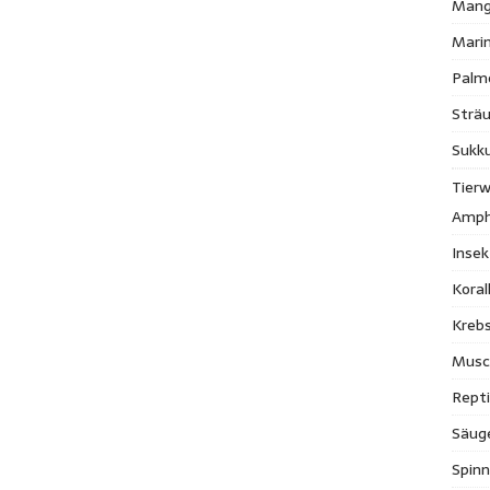
Mang
Mari
Palm
Strä
Sukk
Tierw
Amph
Inse
Kora
Krebs
Musc
Repti
Säug
Spinn