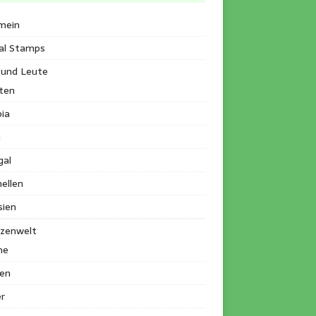
mein
al Stamps
 und Leute
ten
ia
a
gal
ellen
sien
nzenwelt
me
en
r