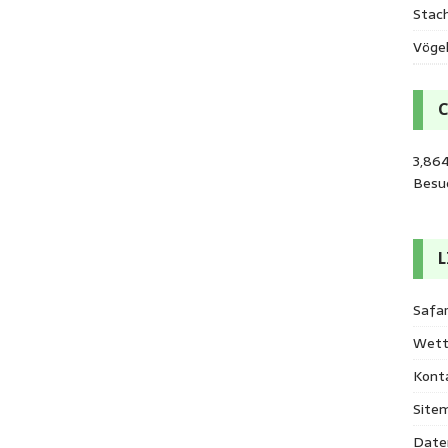
Stac
Vöge
3,864
Besu
L
Safar
Wett
Kont
Site
Date