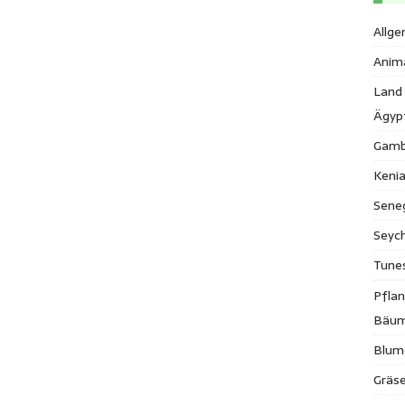
Allge
Anim
Land
Ägyp
Gamb
Keni
Sene
Seych
Tune
Pfla
Bäu
Blum
Gräse