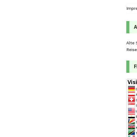
Impr
Alte 
Reis