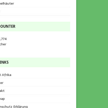
helhäuter
l
COUNTER
,774
cher
INKS
i Afrika
er
akt
map
nschutz Erklärung