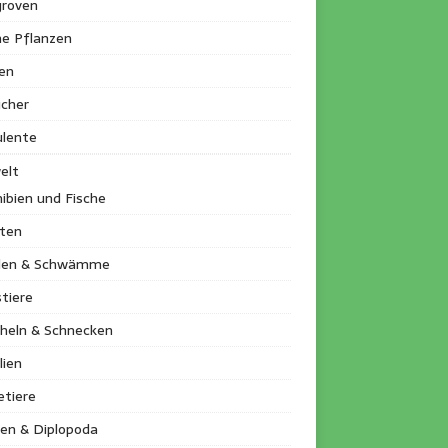
roven
ne Pflanzen
en
ucher
ulente
elt
ibien und Fische
kten
llen & Schwämme
tiere
heln & Schnecken
lien
etiere
en & Diplopoda