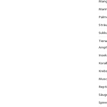
Mang
Mari
Palm
Strä
Sukk
Tierw
Amph
Inse
Kora
Krebs
Musc
Repti
Säug
Spinn