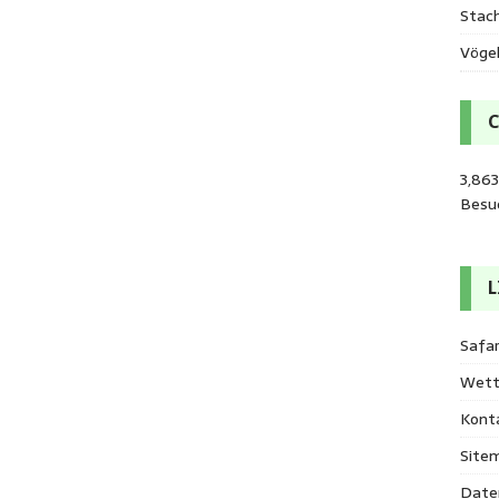
Stac
Vöge
3,863
Besu
L
Safar
Wett
Kont
Site
Date