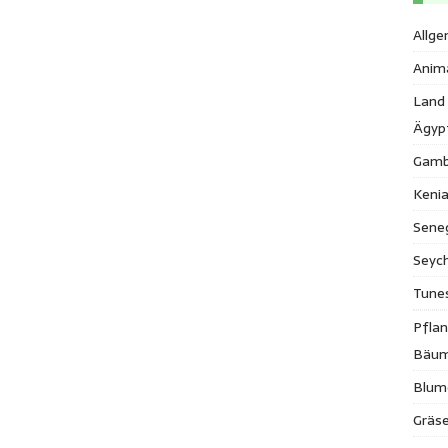
Allge
Anim
Land
Ägyp
Gamb
Keni
Sene
Seych
Tune
Pfla
Bäu
Blum
Gräse