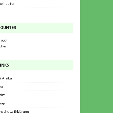
helhäuter
l
COUNTER
,927
cher
INKS
i Afrika
er
akt
map
nschutz Erklärung