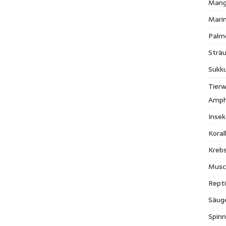
Mang
Mari
Palm
Strä
Sukk
Tierw
Amph
Inse
Kora
Krebs
Musc
Repti
Säug
Spinn