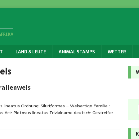
AFRIKA
T
LAND & LEUTE
ANIMAL STAMPS
WETTER
els
W
rallenwels
 lineatus Ordnung: Siluriformes – Welsartige Familie :
s Art: Plotosus lineatus Trivialname deutsch: Gestreifer
K