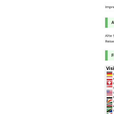
Impr
Alte 
Reis