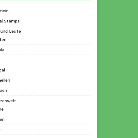
mein
al Stamps
 und Leute
ten
ia
a
gal
ellen
sien
nzenwelt
me
en
r