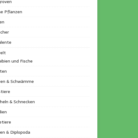
roven
ne Pflanzen
en
ucher
ulente
elt
ibien und Fische
kten
llen & Schwämme
tiere
heln & Schnecken
lien
etiere
en & Diplopoda