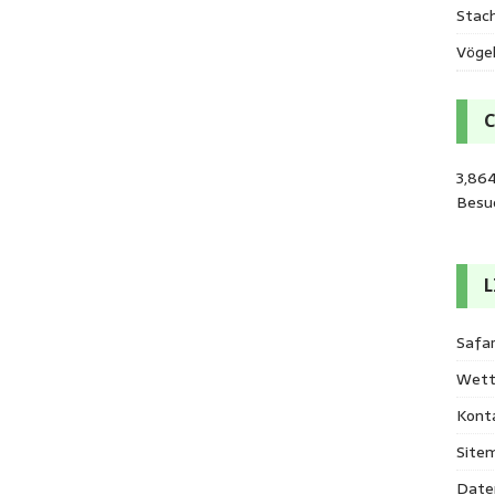
Stac
Vöge
3,86
Besu
L
Safar
Wett
Kont
Site
Date