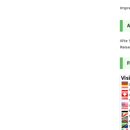
Impr
Alte 
Reis