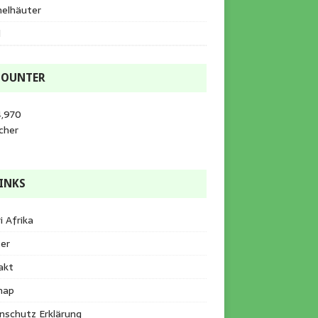
helhäuter
l
COUNTER
4,970
cher
INKS
i Afrika
er
akt
map
nschutz Erklärung