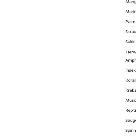
Mang
Mari
Palm
Strä
Sukk
Tierw
Amph
Inse
Kora
Krebs
Musc
Repti
Säug
Spinn