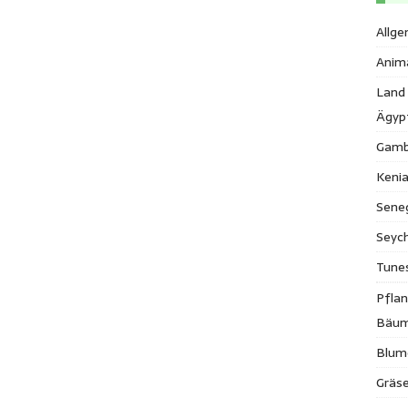
Allge
Anim
Land
Ägyp
Gamb
Keni
Sene
Seych
Tune
Pfla
Bäu
Blum
Gräse