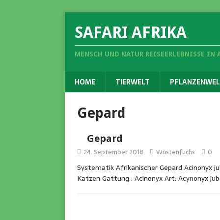
SAFARI AFRIKA
MENSCH UND NATUR REISEERLEBNISSE IN 
HOME
TIERWELT
PFLANZENWEL
Gepard
Gepard
24. September 2018
Wüstenfuchs
0
Systematik Afrikanischer Gepard Acinonyx ju
Katzen Gattung : Acinonyx Art: Acynonyx jub