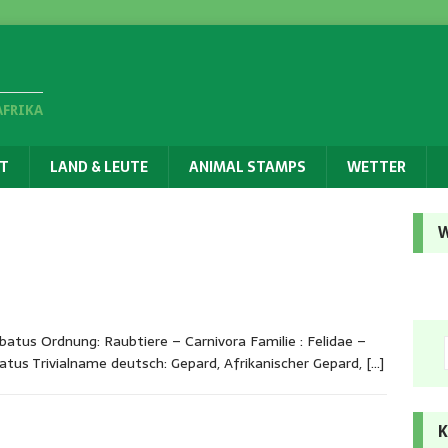
AFRIKA
T
LAND & LEUTE
ANIMAL STAMPS
WETTER
W
batus Ordnung: Raubtiere – Carnivora Familie : Felidae –
atus Trivialname deutsch: Gepard, Afrikanischer Gepard,
[…]
K