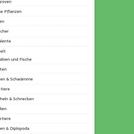
roven
ne Pflanzen
en
ucher
ulente
elt
ibien und Fische
kten
llen & Schwämme
tiere
heln & Schnecken
lien
etiere
en & Diplopoda