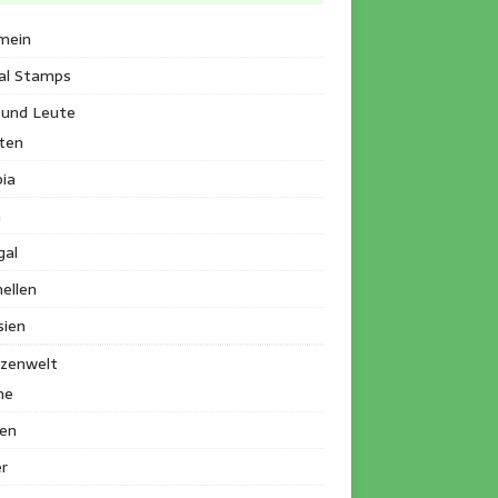
mein
al Stamps
 und Leute
ten
ia
a
gal
ellen
sien
nzenwelt
me
en
r