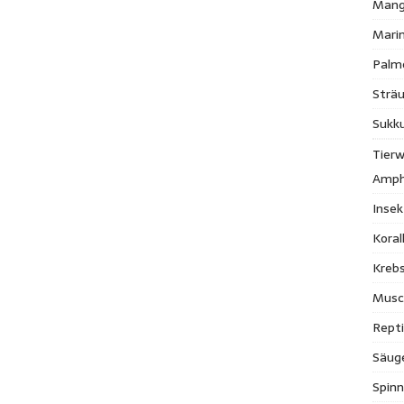
Mang
Mari
Palm
Strä
Sukk
Tierw
Amph
Inse
Kora
Krebs
Musc
Repti
Säug
Spinn