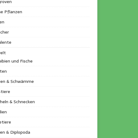
roven
ne Pflanzen
en
ucher
ulente
elt
ibien und Fische
kten
llen & Schwämme
tiere
heln & Schnecken
lien
etiere
en & Diplopoda