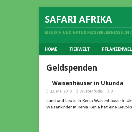
SAFARI AFRIKA
MENSCH UND NATUR REISEERLEBNISSE IN 
HOME
TIERWELT
PFLANZENWEL
Geldspenden
Waisenhäuser in Ukunda
23. Mai 2019
Wüstenfuchs
0
Land und Leute in Kenia Waisenhäuser in Uku
Waisenkinder in Kenia Kenia hat eine Bevöl