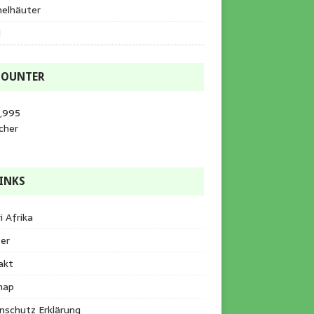
helhäuter
l
COUNTER
3,995
cher
INKS
i Afrika
er
akt
map
nschutz Erklärung