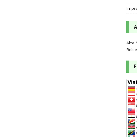
Impr
Alte 
Reis