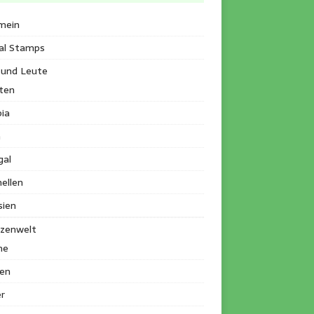
mein
al Stamps
 und Leute
ten
ia
a
gal
ellen
sien
nzenwelt
me
en
r