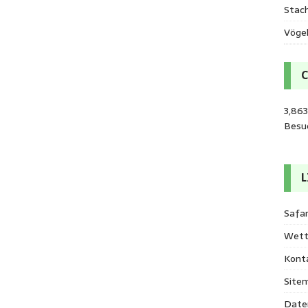
Stac
Vöge
3,86
Besu
L
Safar
Wett
Kont
Site
Date