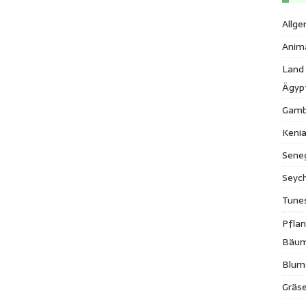
Allge
Anim
Land
Ägyp
Gamb
Keni
Sene
Seych
Tune
Pfla
Bäu
Blum
Gräse