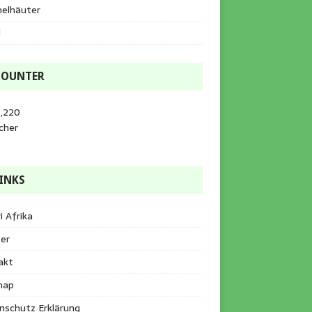
helhäuter
l
COUNTER
5,220
cher
INKS
i Afrika
er
akt
map
nschutz Erklärung