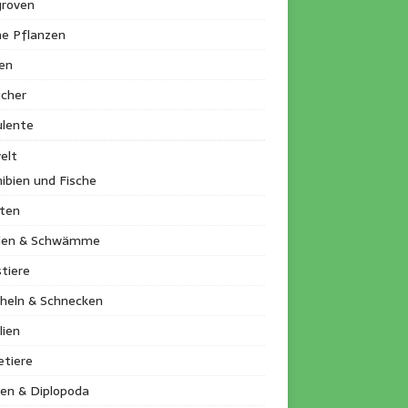
roven
ne Pflanzen
en
ucher
ulente
elt
ibien und Fische
kten
llen & Schwämme
tiere
heln & Schnecken
lien
etiere
en & Diplopoda