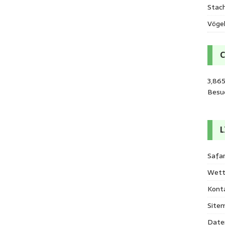
Stac
Vöge
3,86
Besu
L
Safar
Wett
Kont
Site
Date