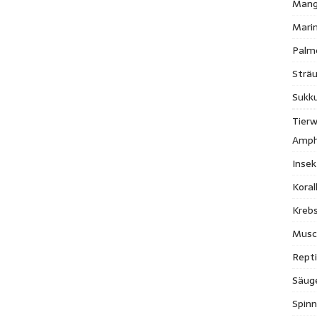
Mang
Mari
Palm
Strä
Sukk
Tierw
Amph
Inse
Kora
Krebs
Musc
Repti
Säug
Spinn