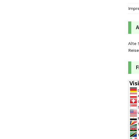
Impr
Alte 
Reis