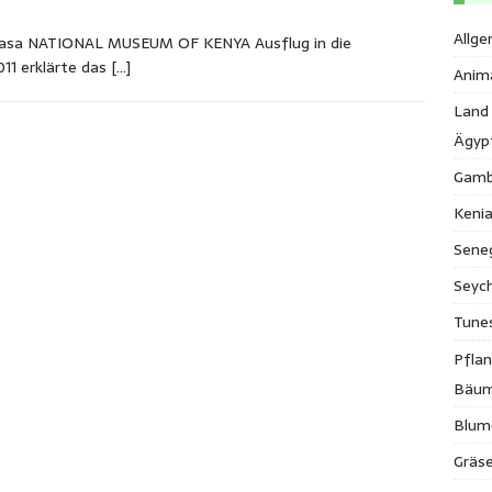
Allge
mbasa NATIONAL MUSEUM OF KENYA Ausflug in die
011 erklärte das
[…]
Anim
Land
Ägyp
Gamb
Keni
Sene
Seych
Tune
Pfla
Bäu
Blum
Gräse