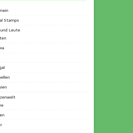
mein
al Stamps
 und Leute
ten
ia
a
gal
ellen
sien
nzenwelt
me
en
r