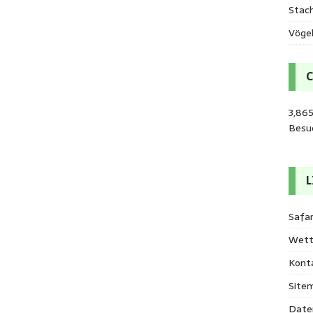
Stac
Vöge
3,86
Besu
L
Safar
Wett
Kont
Site
Date