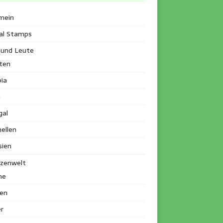
mein
al Stamps
 und Leute
ten
ia
a
gal
ellen
sien
nzenwelt
me
en
r