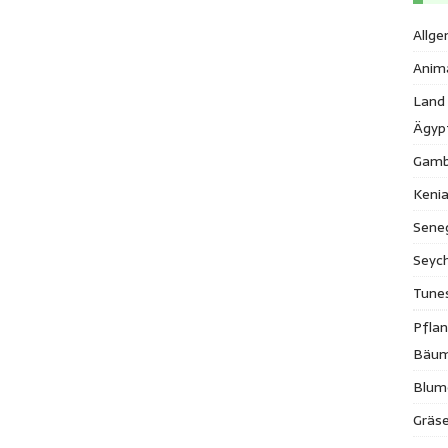
Allge
Anim
Land
Ägyp
Gamb
Keni
Sene
Seych
Tune
Pfla
Bäu
Blum
Gräse