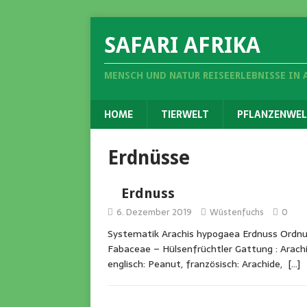
SAFARI AFRIKA
MENSCH UND NATUR REISEERLEBNISSE IN 
HOME
TIERWELT
PFLANZENWEL
Erdnüsse
Erdnuss
6. Dezember 2019
Wüstenfuchs
0
Systematik Arachis hypogaea Erdnuss Ordnun
Fabaceae – Hülsenfrüchtler Gattung : Arachi
englisch: Peanut, französisch: Arachide,
[…]