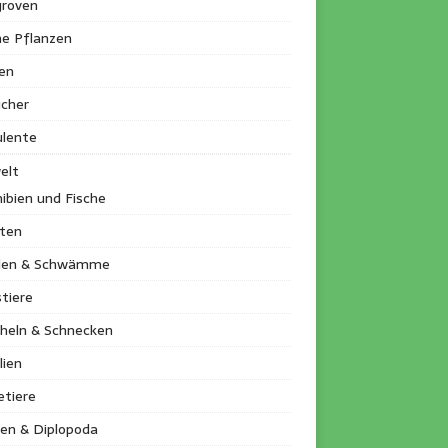
roven
ne Pflanzen
en
ucher
ulente
elt
ibien und Fische
kten
llen & Schwämme
tiere
heln & Schnecken
lien
etiere
en & Diplopoda