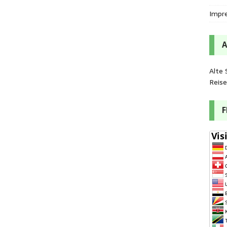
Impr
Alte 
Reis