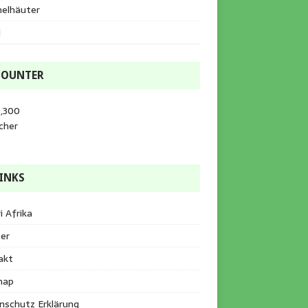
helhäuter
l
COUNTER
5,300
cher
INKS
i Afrika
er
akt
map
nschutz Erklärung