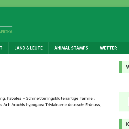
AFRIKA
T
LAND & LEUTE
ANIMAL STAMPS
WETTER
W
g: Fabales – Schmetterlingsblütenartige Familie :
s Art: Arachis hypogaea Trivialname deutsch: Erdnuss,
K