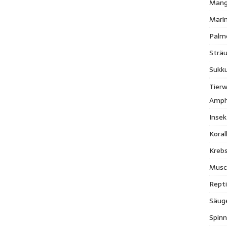
Mang
Mari
Palm
Strä
Sukk
Tierw
Amph
Inse
Kora
Krebs
Musc
Repti
Säug
Spinn