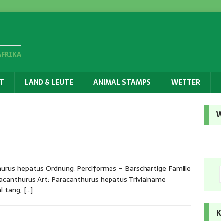
AFRIKA
T
LAND & LEUTE
ANIMAL STAMPS
WETTER
W
urus hepatus Ordnung: Perciformes – Barschartige Familie
racanthurus Art: Paracanthurus hepatus Trivialname
al tang,
[…]
K