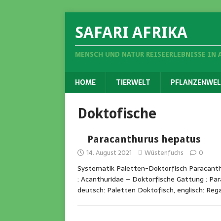
SAFARI AFRIKA
MENSCH UND NATUR REISEERLEBNISSE IN 
HOME
TIERWELT
PFLANZENWEL
Doktofische
Paracanthurus hepatus
14. August 2021
Wüstenfuchs
0
Systematik Paletten-Doktorfisch Paracanth
: Acanthuridae – Doktorfische Gattung : Pa
deutsch: Paletten Doktofisch, englisch: Reg