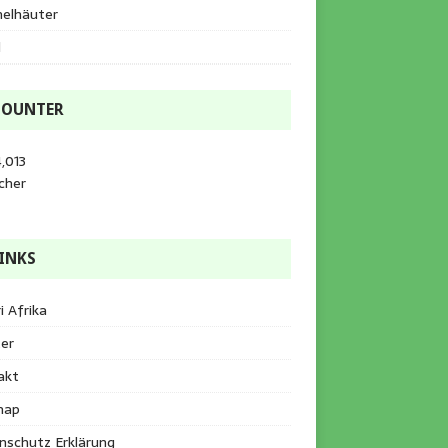
helhäuter
l
COUNTER
,013
cher
INKS
i Afrika
er
akt
map
nschutz Erklärung