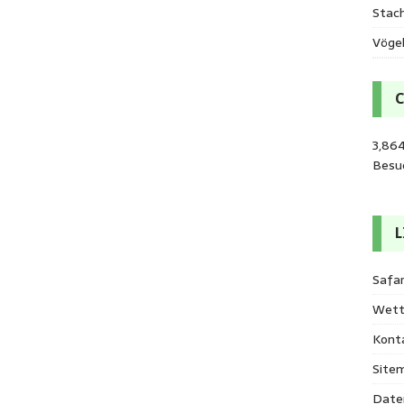
Stac
Vöge
3,864
Besu
L
Safar
Wett
Kont
Site
Date