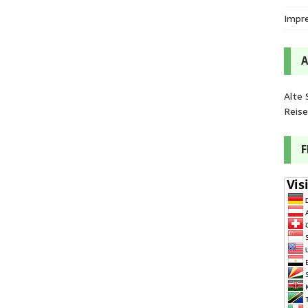
Impr
Alte 
Reis