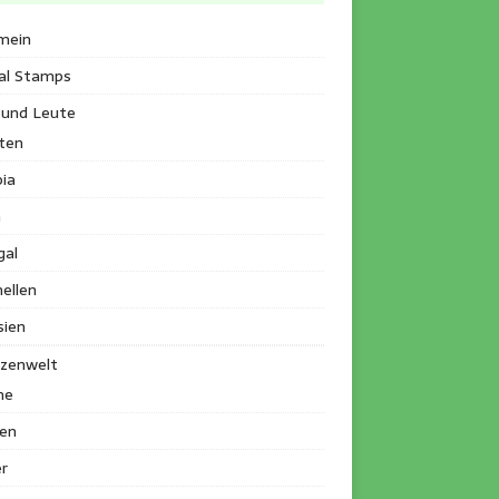
mein
al Stamps
 und Leute
ten
ia
a
gal
ellen
sien
nzenwelt
me
en
r