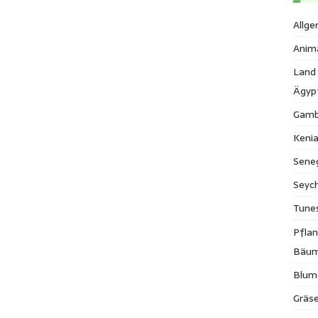
Allge
Anim
Land
Ägyp
Gamb
Keni
Sene
Seych
Tune
Pfla
Bäu
Blum
Gräse