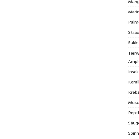
Mang
Mari
Palm
Strä
Sukk
Tierw
Amph
Inse
Kora
Krebs
Musc
Repti
Säug
Spinn