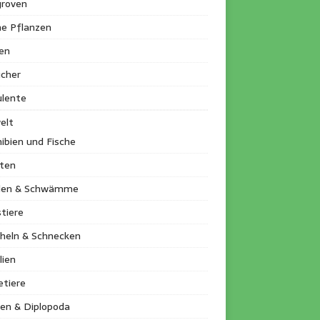
roven
ne Pflanzen
en
ucher
ulente
elt
ibien und Fische
kten
llen & Schwämme
tiere
heln & Schnecken
lien
etiere
en & Diplopoda