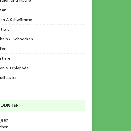
ibien und Fische
kten
llen & Schwämme
tiere
heln & Schnecken
lien
etiere
en & Diplopoda
helhäuter
l
COUNTER
3,992
cher