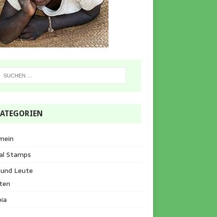
ATEGORIEN
mein
al Stamps
 und Leute
ten
ia
a