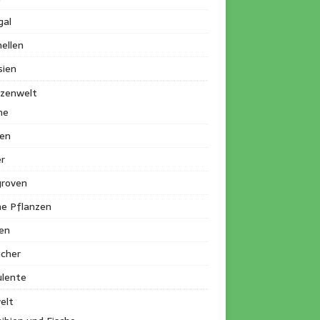
gal
ellen
sien
nzenwelt
me
en
r
roven
ne Pflanzen
en
ucher
ulente
elt