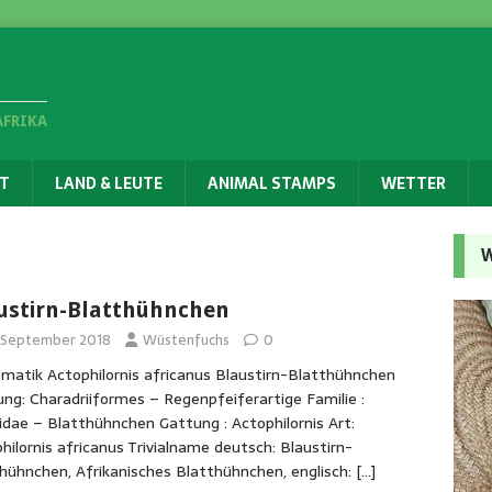
AFRIKA
T
LAND & LEUTE
ANIMAL STAMPS
WETTER
W
ustirn-Blatthühnchen
. September 2018
Wüstenfuchs
0
matik Actophilornis africanus Blaustirn-Blatthühnchen
ng: Charadriiformes – Regenpfeiferartige Familie :
idae – Blatthühnchen Gattung : Actophilornis Art:
hilornis africanus Trivialname deutsch: Blaustirn-
hühnchen, Afrikanisches Blatthühnchen, englisch:
[…]