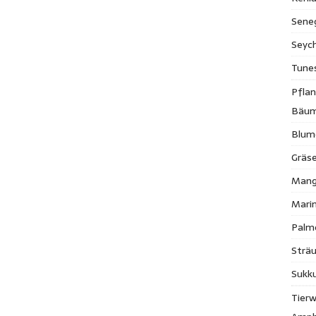
Sene
Seych
Tune
Pfla
Bäu
Blum
Gräse
Mang
Mari
Palm
Strä
Sukk
Tierw