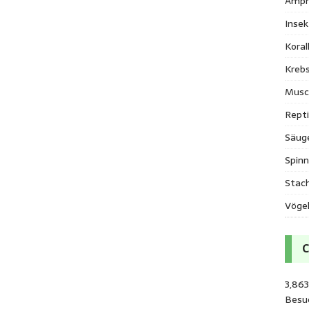
Amph
Inse
Kora
Krebs
Musc
Repti
Säug
Spinn
Stac
Vöge
3,86
Besu