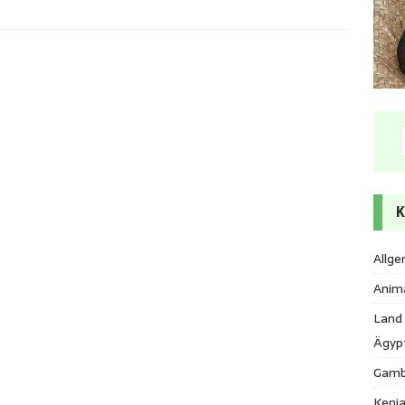
K
Allge
Anim
Land
Ägyp
Gamb
Keni