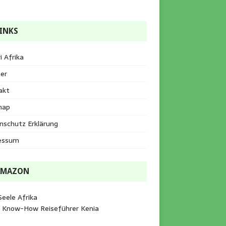
INKS
i Afrika
er
akt
map
nschutz Erklärung
essum
AMAZON
Seele Afrika
e Know-How Reiseführer Kenia