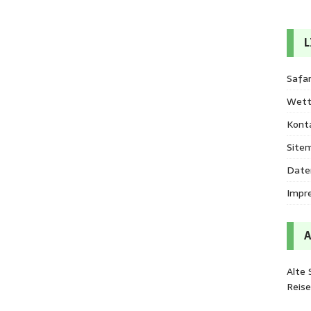
L
Safar
Wett
Kont
Site
Date
Impr
Alte 
Reis