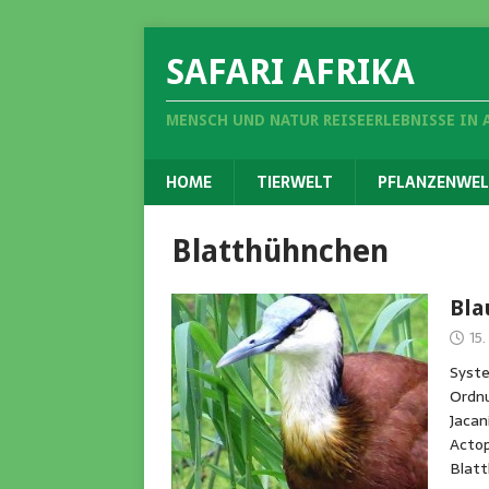
SAFARI AFRIKA
MENSCH UND NATUR REISEERLEBNISSE IN 
HOME
TIERWELT
PFLANZENWEL
Blatthühnchen
Bla
15
Syste
Ordnu
Jacan
Actop
Blatt