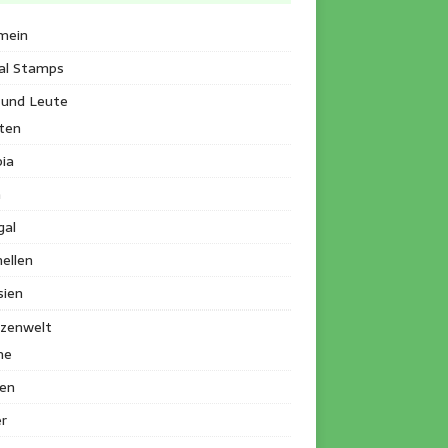
mein
al Stamps
 und Leute
ten
ia
a
gal
ellen
sien
nzenwelt
me
en
r