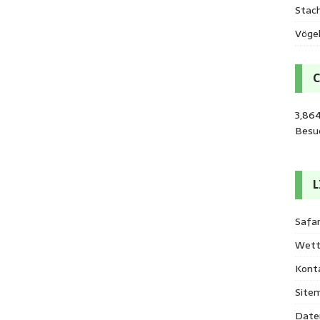
Stac
Vöge
3,86
Besu
L
Safar
Wett
Kont
Site
Date