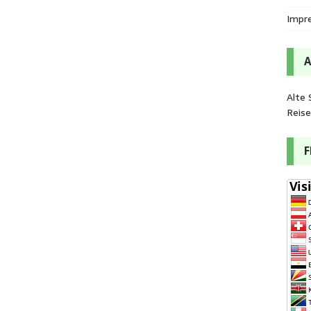
Impr
Alte 
Reis