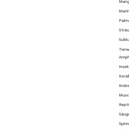
Mang
Mari
Palm
Strä
Sukk
Tierw
Amph
Inse
Kora
Krebs
Musc
Repti
Säug
Spinn