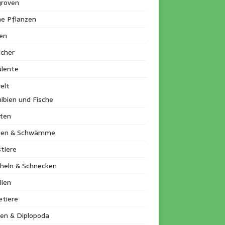
roven
ne Pflanzen
en
ucher
ulente
elt
ibien und Fische
kten
llen & Schwämme
tiere
heln & Schnecken
lien
etiere
en & Diplopoda