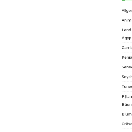
Allge
Anim
Land
Ägyp
Gamb
Keni
Sene
Seych
Tune
Pfla
Bäu
Blum
Gräse