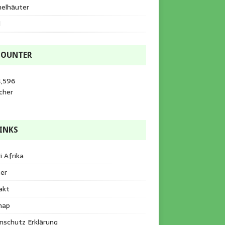
helhäuter
l
COUNTER
4,596
cher
INKS
i Afrika
er
akt
map
nschutz Erklärung