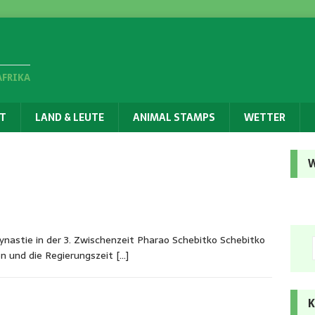
AFRIKA
T
LAND & LEUTE
ANIMAL STAMPS
WETTER
W
nastie in der 3. Zwischenzeit Pharao Schebitko Schebitko
en und die Regierungszeit
[…]
K