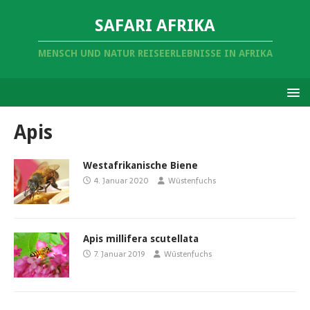
SAFARI AFRIKA
MENSCH UND NATUR REISEERLEBNISSE IN AFRIKA
Apis
Westafrikanische Biene
4. Januar 2020
Wüstenfuchs
Apis millifera scutellata
7. Januar 2019
Wüstenfuchs