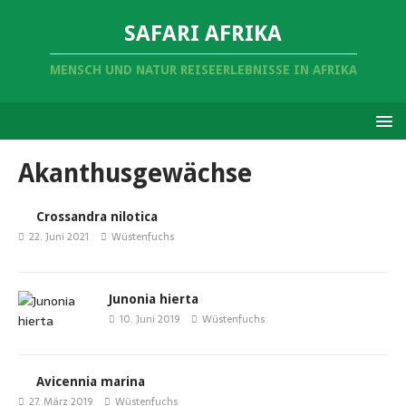
SAFARI AFRIKA
MENSCH UND NATUR REISEERLEBNISSE IN AFRIKA
Akanthusgewächse
Crossandra nilotica
22. Juni 2021
Wüstenfuchs
Junonia hierta
10. Juni 2019
Wüstenfuchs
Avicennia marina
27. März 2019
Wüstenfuchs