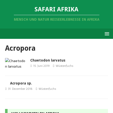
SAFARI AFRIKA
MENSCH UND NATUR REISEERLEBNISSE IN AFRIKA
Acropora
Chaetodon larvatus
15. Juni 2019
Wüstenfuchs
Acropora sp.
31. Dezember 2018
Wüstenfuchs