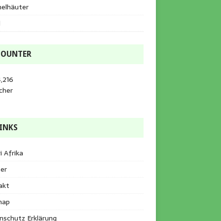
helhäuter
l
COUNTER
,216
cher
INKS
i Afrika
er
akt
map
nschutz Erklärung