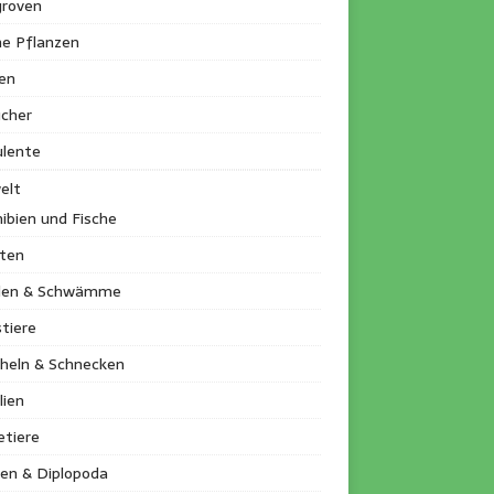
roven
ne Pflanzen
en
ucher
ulente
elt
ibien und Fische
kten
llen & Schwämme
tiere
heln & Schnecken
lien
etiere
en & Diplopoda