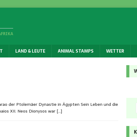
AFRIKA
T
LAND & LEUTE
ANIMAL STAMPS
WETTER
W
rao der Ptolemäer Dynastie in Ägypten Sein Leben und die
maios XII. Neos Dionysos war
[…]
K