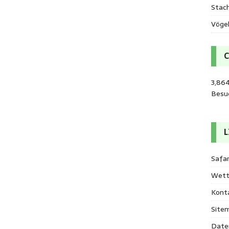
Stac
Vöge
3,864
Besu
L
Safar
Wett
Kont
Site
Date