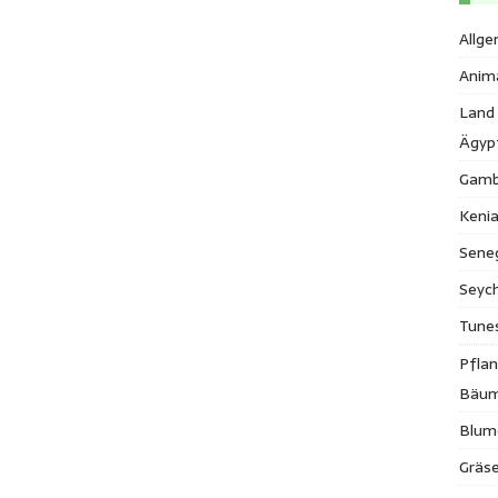
Allge
Anim
Land
Ägyp
Gamb
Keni
Sene
Seych
Tune
Pfla
Bäu
Blum
Gräse