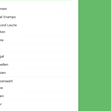
mein
al Stamps
 und Leute
ten
ia
a
gal
ellen
sien
nzenwelt
me
en
r