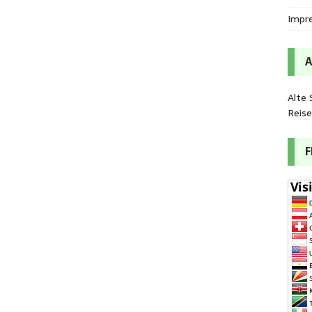
Impr
Alte 
Reis