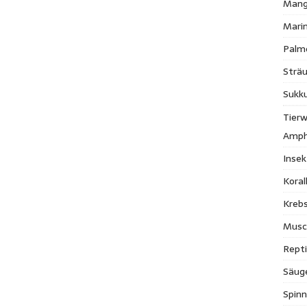
Mang
Mari
Palm
Strä
Sukk
Tierw
Amph
Inse
Kora
Krebs
Musc
Repti
Säug
Spinn