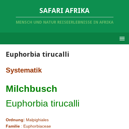
SAFARI AFRIKA
MENSCH UND NATUR REISEERLEBNISSE IN AFRIKA
Euphorbia tirucalli
Systematik
Milchbusch
Euphorbia tirucalli
Ordnung:
Malpighiales
Familie
: Euphorbiaceae