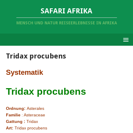
SAFARI AFRIKA
MENSCH UND NATUR REISEERLEBNISSE IN AFRIKA
Tridax procubens
Systematik
Tridax procubens
Ordnung:
Asterales
Familie
: Asteraceae
Gattung :
Tridax
Art:
Tridax procubens