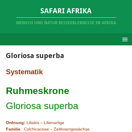
SAFARI AFRIKA
MENSCH UND NATUR REISEERLEBNISSE IN AFRIKA
Gloriosa superba
Systematik
Ruhmeskrone
Gloriosa superba
Ordnung:
Liliales – Lilienartige
Familie
: Colchicaceae – Zeitlosengewächse