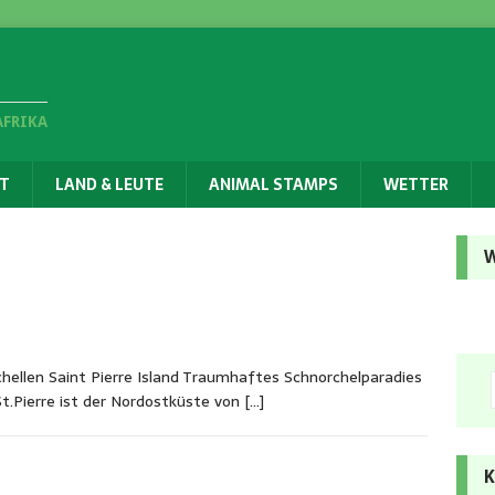
AFRIKA
T
LAND & LEUTE
ANIMAL STAMPS
WETTER
W
chellen Saint Pierre Island Traumhaftes Schnorchelparadies
St.Pierre ist der Nordostküste von
[…]
K