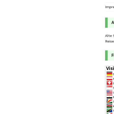
Impr
Alte 
Reis