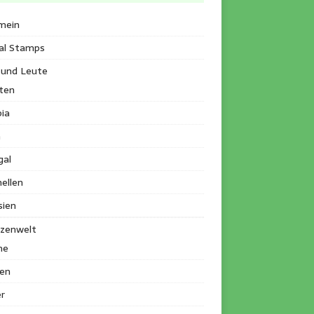
mein
al Stamps
 und Leute
ten
ia
a
gal
ellen
sien
nzenwelt
me
en
r