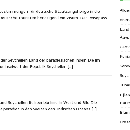
Allge
ebestimmungen für deutsche Staatsangehörige in die
Deutsche Touristen benötigen kein Visum. Der Reisepass
Anim
Land
Ägyp
Gamb
Keni
 der Seychellen Land der paradiesischen Inseln Die im
Sene
ne Inselwelt der Republik Seychellen
[…]
Seych
Tune
Pfla
nd Seychellen Reiseerlebnisse in Wort und Bild Die
Bäu
nselparadies in den Weiten des Indischen Ozeans
[…]
Blum
Gräse