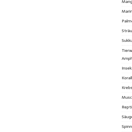
Mang
Mari
Palm
Strä
Sukk
Tierw
Amph
Inse
Kora
Krebs
Musc
Repti
Säug
Spinn