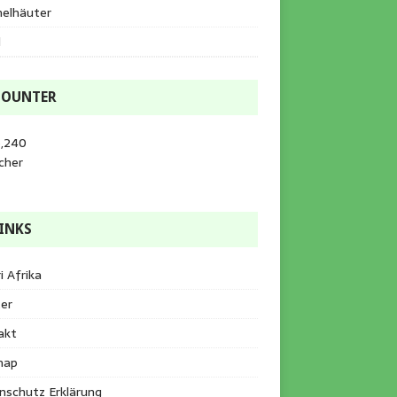
helhäuter
l
COUNTER
5,240
cher
INKS
i Afrika
er
akt
map
nschutz Erklärung