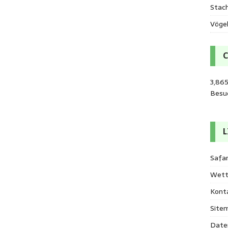
Stac
Vöge
3,86
Besu
L
Safar
Wett
Kont
Site
Date