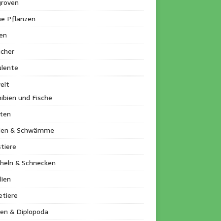
roven
ne Pflanzen
en
ucher
ulente
elt
ibien und Fische
kten
llen & Schwämme
tiere
heln & Schnecken
lien
etiere
en & Diplopoda