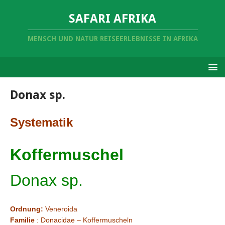
SAFARI AFRIKA
MENSCH UND NATUR REISEERLEBNISSE IN AFRIKA
Donax sp.
Systematik
Koffermuschel
Donax sp.
Ordnung:
Veneroida
Familie
: Donacidae – Koffermuscheln