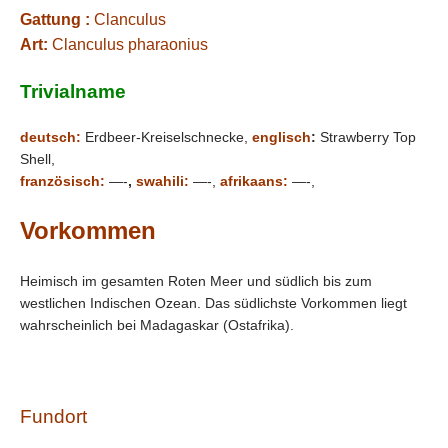
Gattung :
Clanculus
Art:
Clanculus pharaonius
Trivialname
deutsch:
Erdbeer-Kreiselschnecke,
englisch
:
Strawberry Top
Shell,
französisch:
—-
,
swahili:
—-,
afrikaans:
—-,
Vorkommen
Heimisch im gesamten Roten Meer und südlich bis zum
westlichen Indischen Ozean. Das südlichste Vorkommen liegt
wahrscheinlich bei Madagaskar (Ostafrika).
Fundort