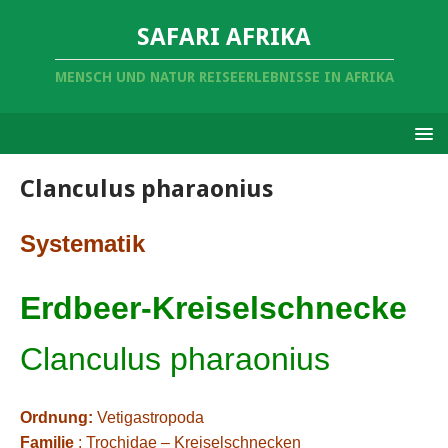
SAFARI AFRIKA
MENSCH UND NATUR REISEERLEBNISSE IN AFRIKA
Clanculus pharaonius
Systematik
Erdbeer-Kreiselschnecke
Clanculus pharaonius
Ordnung:
Vetigastropoda
Familie
: Trochidae – Kreiselschnecken