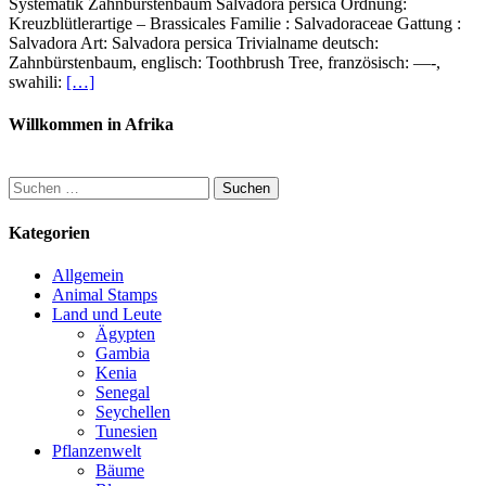
Systematik Zahnbürstenbaum Salvadora persica Ordnung:
Kreuzblütlerartige – Brassicales Familie : Salvadoraceae Gattung :
Salvadora Art: Salvadora persica Trivialname deutsch:
Zahnbürstenbaum, englisch: Toothbrush Tree, französisch: —-,
swahili:
[…]
Willkommen in Afrika
Suchen
nach:
Kategorien
Allgemein
Animal Stamps
Land und Leute
Ägypten
Gambia
Kenia
Senegal
Seychellen
Tunesien
Pflanzenwelt
Bäume