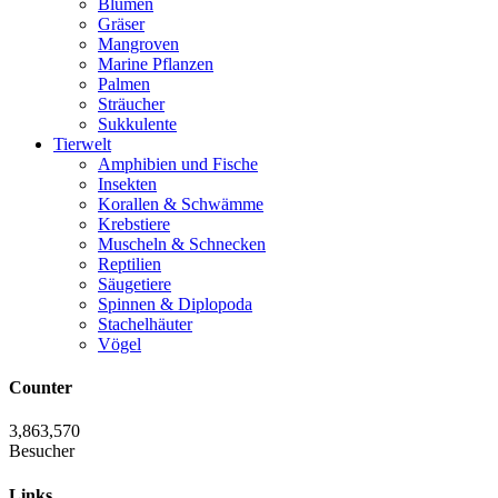
Blumen
Gräser
Mangroven
Marine Pflanzen
Palmen
Sträucher
Sukkulente
Tierwelt
Amphibien und Fische
Insekten
Korallen & Schwämme
Krebstiere
Muscheln & Schnecken
Reptilien
Säugetiere
Spinnen & Diplopoda
Stachelhäuter
Vögel
Counter
3,863,570
Besucher
Links