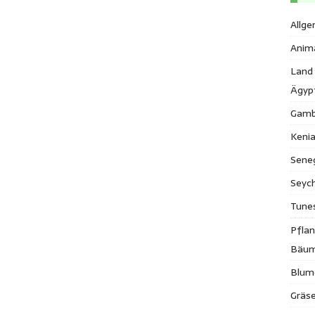
Allge
Anim
Land
Ägyp
Gamb
Keni
Sene
Seych
Tune
Pfla
Bäu
Blum
Gräse