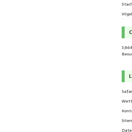
Stac
Vöge
3,86
Besu
L
Safar
Wett
Kont
Site
Date