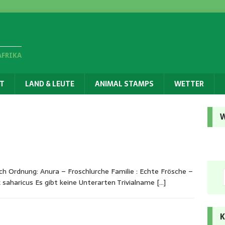
AFRIKA
T
LAND & LEUTE
ANIMAL STAMPS
WETTER
W
h Ordnung: Anura – Froschlurche Familie : Echte Frösche –
x saharicus Es gibt keine Unterarten Trivialname
[…]
K