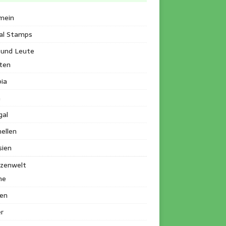
mein
al Stamps
 und Leute
ten
ia
a
gal
ellen
sien
nzenwelt
me
en
r