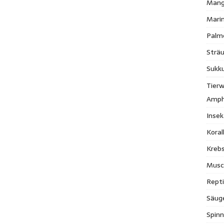
Mang
Mari
Palm
Strä
Sukk
Tierw
Amph
Inse
Kora
Krebs
Musc
Repti
Säug
Spinn