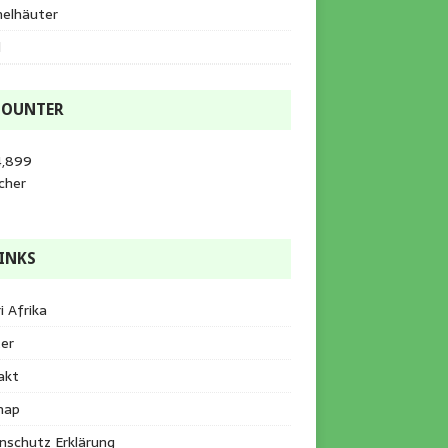
helhäuter
l
COUNTER
4,899
cher
INKS
i Afrika
er
akt
map
nschutz Erklärung