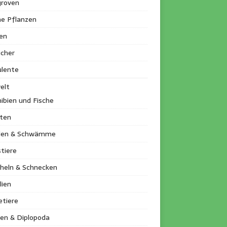
roven
ne Pflanzen
en
ucher
ulente
elt
ibien und Fische
kten
llen & Schwämme
tiere
heln & Schnecken
lien
etiere
en & Diplopoda