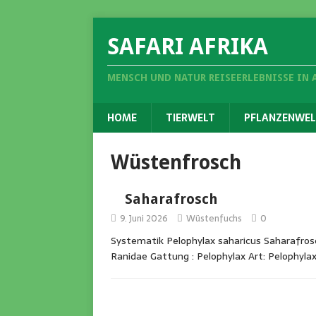
SAFARI AFRIKA
MENSCH UND NATUR REISEERLEBNISSE IN 
HOME
TIERWELT
PFLANZENWEL
Wüstenfrosch
Saharafrosch
9. Juni 2026
Wüstenfuchs
0
Systematik Pelophylax saharicus Saharafrosc
Ranidae Gattung : Pelophylax Art: Pelophyla