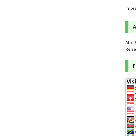
Impr
Alte 
Reis