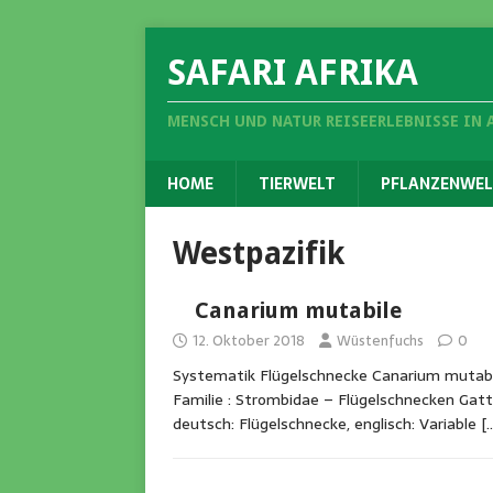
SAFARI AFRIKA
MENSCH UND NATUR REISEERLEBNISSE IN 
HOME
TIERWELT
PFLANZENWEL
Westpazifik
Canarium mutabile
12. Oktober 2018
Wüstenfuchs
0
Systematik Flügelschnecke Canarium mutabil
Familie : Strombidae – Flügelschnecken Gatt
deutsch: Flügelschnecke, englisch: Variable
[