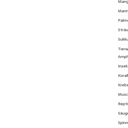
Mang
Mari
Palm
Strä
Sukk
Tierw
Amph
Inse
Kora
Krebs
Musc
Repti
Säug
Spinn