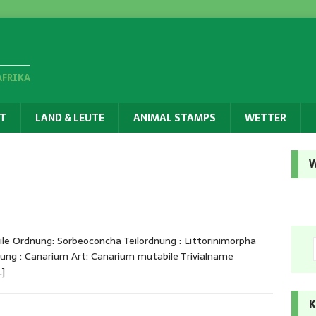
AFRIKA
T
LAND & LEUTE
ANIMAL STAMPS
WETTER
W
e Ordnung: Sorbeoconcha Teilordnung : Littorinimorpha
ung : Canarium Art: Canarium mutabile Trivialname
…]
K