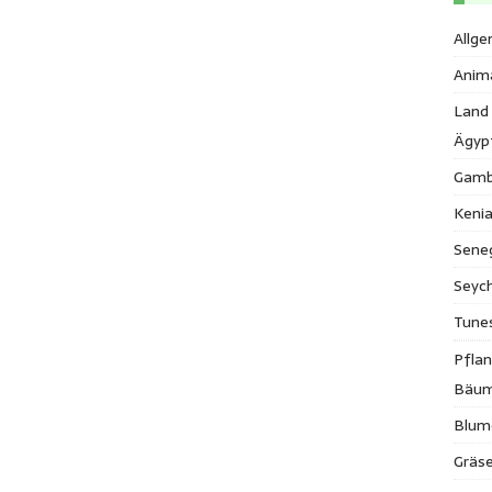
Allge
Anim
Land
Ägyp
Gamb
Keni
Sene
Seych
Tune
Pfla
Bäu
Blum
Gräse