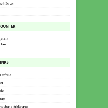
helhäuter
l
COUNTER
4,640
cher
INKS
i Afrika
er
akt
map
nschutz Erklärung