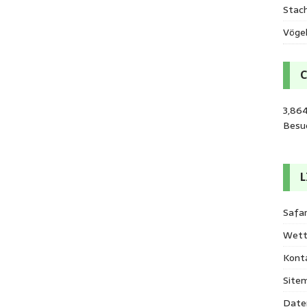
Stac
Vöge
3,86
Besu
L
Safar
Wett
Kont
Site
Date