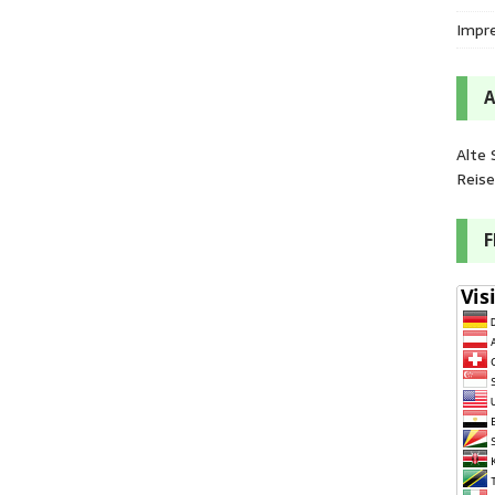
Impr
Alte 
Reis