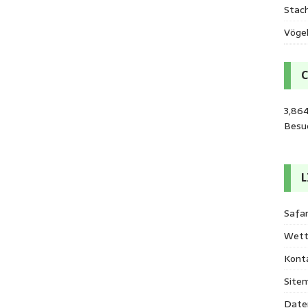
Stac
Vöge
3,86
Besu
L
Safar
Wett
Kont
Site
Date