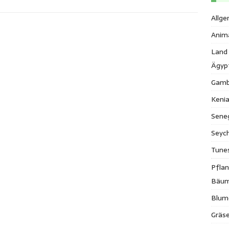
Allge
Anim
Land
Ägyp
Gamb
Keni
Sene
Seych
Tune
Pfla
Bäu
Blum
Gräse