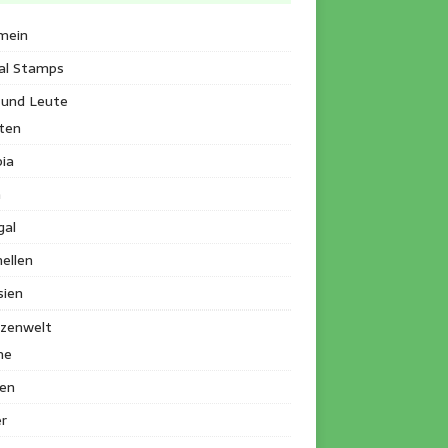
mein
al Stamps
 und Leute
ten
ia
a
gal
ellen
sien
nzenwelt
me
en
r