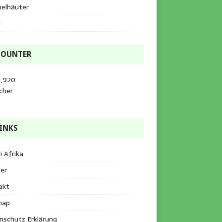
helhäuter
l
COUNTER
4,920
cher
INKS
i Afrika
er
akt
map
nschutz Erklärung