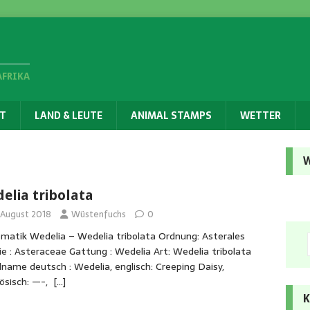
AFRIKA
T
LAND & LEUTE
ANIMAL STAMPS
WETTER
W
elia tribolata
. August 2018
Wüstenfuchs
0
matik Wedelia – Wedelia tribolata Ordnung: Asterales
ie : Asteraceae Gattung : Wedelia Art: Wedelia tribolata
alname deutsch : Wedelia, englisch: Creeping Daisy,
ösisch: —-,
[…]
K