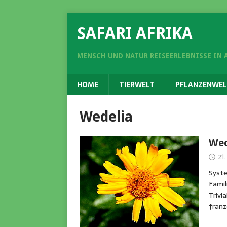
SAFARI AFRIKA
MENSCH UND NATUR REISEERLEBNISSE IN 
HOME
TIERWELT
PFLANZENWEL
Wedelia
Wed
21
Syste
Famil
Trivi
franz