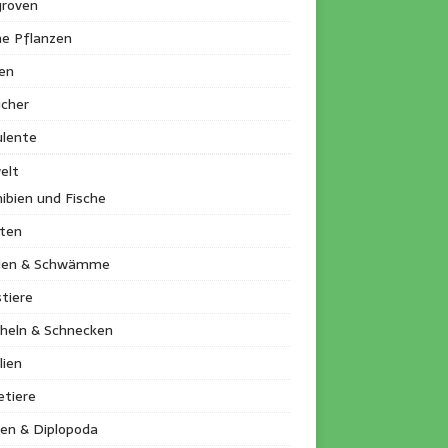
roven
ne Pflanzen
en
ucher
ulente
elt
ibien und Fische
kten
llen & Schwämme
tiere
heln & Schnecken
lien
etiere
en & Diplopoda