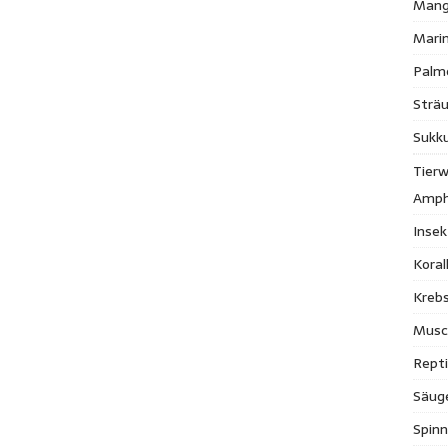
Mang
Mari
Palm
Strä
Sukk
Tierw
Amph
Inse
Kora
Krebs
Musc
Repti
Säug
Spinn