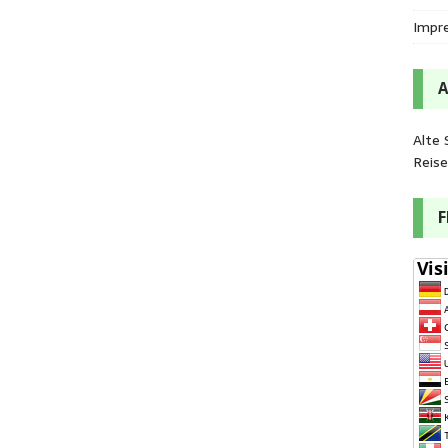
Impr
Alte 
Reis