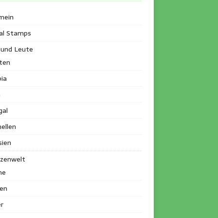
mein
al Stamps
 und Leute
ten
ia
a
gal
ellen
sien
nzenwelt
me
en
r