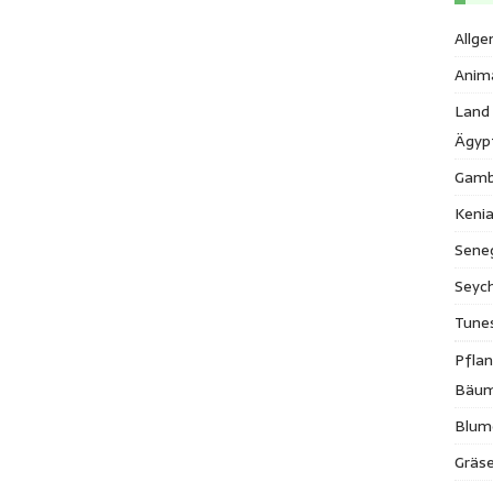
Allge
Anim
Land
Ägyp
Gamb
Keni
Sene
Seych
Tune
Pfla
Bäu
Blum
Gräse