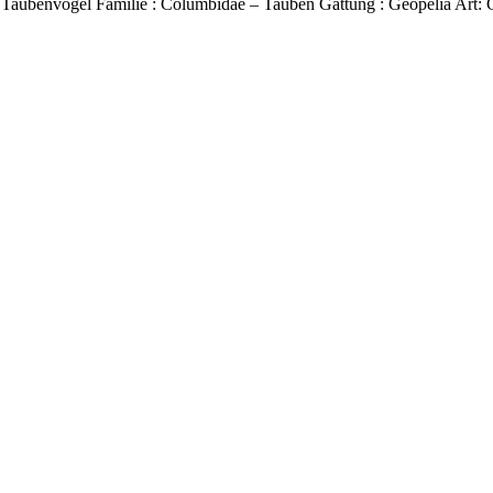
Taubenvögel Familie : Columbidae – Tauben Gattung : Geopelia Art: Ge