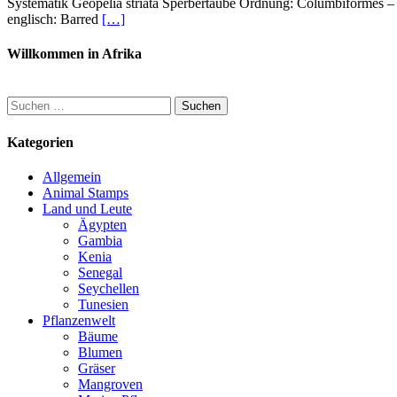
Systematik Geopelia striata Sperbertaube Ordnung: Columbiformes – 
englisch: Barred
[…]
Willkommen in Afrika
Suchen
nach:
Kategorien
Allgemein
Animal Stamps
Land und Leute
Ägypten
Gambia
Kenia
Senegal
Seychellen
Tunesien
Pflanzenwelt
Bäume
Blumen
Gräser
Mangroven