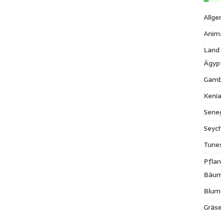
Allge
Anim
Land
Ägyp
Gamb
Keni
Sene
Seych
Tune
Pfla
Bäu
Blum
Gräse