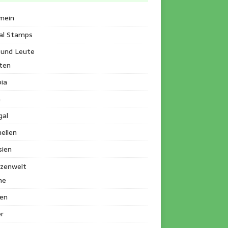
mein
al Stamps
 und Leute
ten
ia
a
gal
ellen
sien
nzenwelt
me
en
r