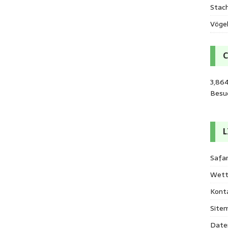
Stac
Vöge
3,86
Besu
L
Safar
Wett
Kont
Site
Date