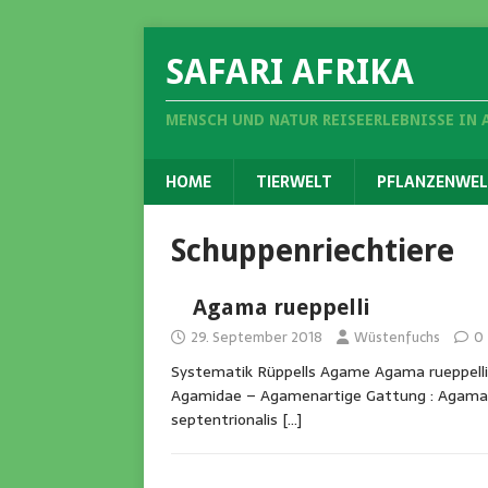
SAFARI AFRIKA
MENSCH UND NATUR REISEERLEBNISSE IN 
HOME
TIERWELT
PFLANZENWEL
Schuppenriechtiere
Agama rueppelli
29. September 2018
Wüstenfuchs
0
Systematik Rüppells Agame Agama rueppelli
Agamidae – Agamenartige Gattung : Agama A
septentrionalis
[…]