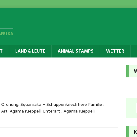
AFRIKA
T
LAND & LEUTE
ANIMAL STAMPS
WETTER
W
 Ordnung: Squamata – Schuppenkriechtiere Familie :
rt: Agama rueppelli Unterart : Agama rueppelli
K