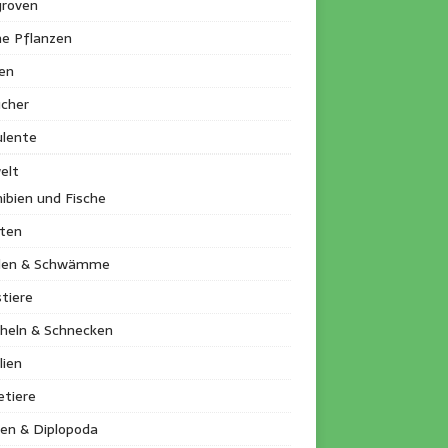
roven
ne Pflanzen
en
ucher
ulente
elt
ibien und Fische
kten
llen & Schwämme
tiere
heln & Schnecken
lien
etiere
en & Diplopoda