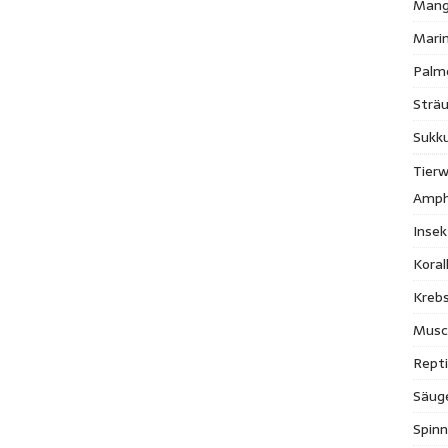
Mang
Mari
Palm
Strä
Sukk
Tierw
Amph
Inse
Kora
Krebs
Musc
Repti
Säug
Spinn