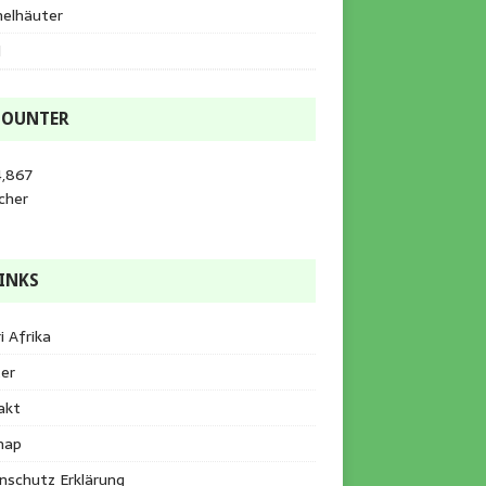
helhäuter
l
COUNTER
4,867
cher
INKS
i Afrika
er
akt
map
nschutz Erklärung