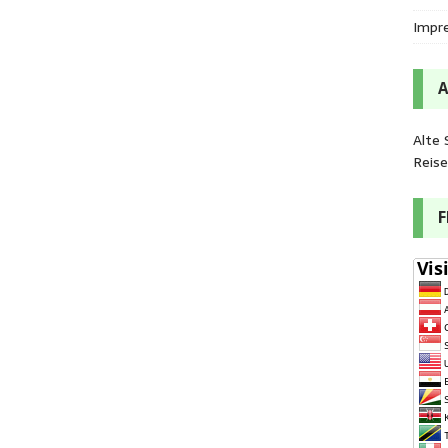
Impr
Alte 
Reis