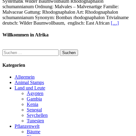
Systematik Wilder Baumwollbaum Rhodognaphalon
schumannianum Ordnung: Malvales – Malvenartige Familie:
Malvaceae Gattung: Rhodognaphalon Art: Rhodognaphalon
schumannianum Synonym: Bombax rhodognaphalon Trivialname
deutsch: Wilder Baumwollbaum, englisch: East African
[…]
Willkommen in Afrika
Suchen
nach:
Kategorien
Allgemein
Animal Stamps
Land und Leute
Ägypten
Gambia
Kenia
Senegal
Seychellen
Tunesien
Pflanzenwelt
Bäume