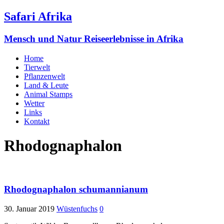
Safari Afrika
Mensch und Natur Reiseerlebnisse in Afrika
Home
Tierwelt
Pflanzenwelt
Land & Leute
Animal Stamps
Wetter
Links
Kontakt
Rhodognaphalon
Rhodognaphalon schumannianum
30. Januar 2019
Wüstenfuchs
0