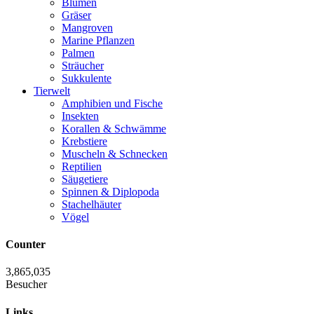
Blumen
Gräser
Mangroven
Marine Pflanzen
Palmen
Sträucher
Sukkulente
Tierwelt
Amphibien und Fische
Insekten
Korallen & Schwämme
Krebstiere
Muscheln & Schnecken
Reptilien
Säugetiere
Spinnen & Diplopoda
Stachelhäuter
Vögel
Counter
3,865,035
Besucher
Links