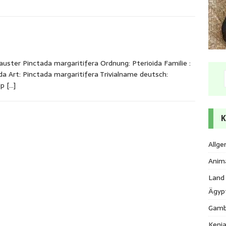
auster Pinctada margaritifera Ordnung: Pterioida Familie :
da Art: Pinctada margaritifera Trivialname deutsch:
lip
[…]
K
Allge
Anim
Land
Ägyp
Gamb
Keni