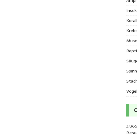
Amph
Inse
Kora
Krebs
Musc
Repti
Säug
Spinn
Stac
Vöge
3,86
Besu