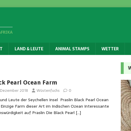
AFRIKA
T
LAND & LEUTE
ANIMAL STAMPS
WETTER
W
ck Pearl Ocean Farm
. Dezember 2018
Wüstenfuchs
0
und Leute der Seychellen Insel Praslin Black Pearl Ocean
Einzige Farm dieser Art im Indischen Ozean Interessante
swürdigkeit auf Praslin Die Black Pearl
[…]