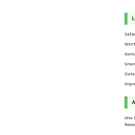
L
Safar
Wett
Kont
Site
Date
Impr
Alte 
Reis