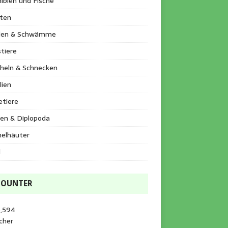
ibien und Fische
kten
llen & Schwämme
tiere
heln & Schnecken
lien
etiere
en & Diplopoda
helhäuter
l
COUNTER
5,594
cher