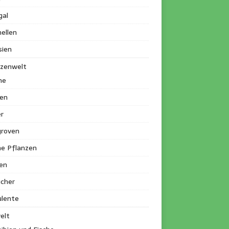
gal
ellen
sien
nzenwelt
me
en
r
roven
ne Pflanzen
en
ucher
ulente
elt