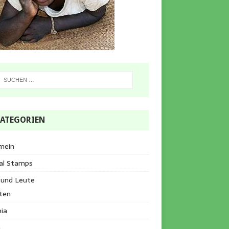
ATEGORIEN
mein
al Stamps
 und Leute
ten
ia
a