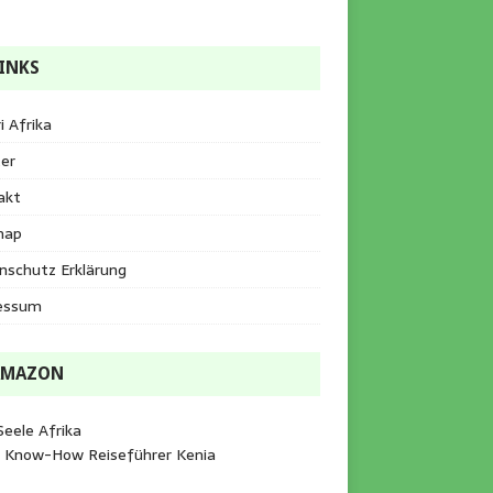
INKS
i Afrika
er
akt
map
nschutz Erklärung
essum
AMAZON
Seele Afrika
e Know-How Reiseführer Kenia