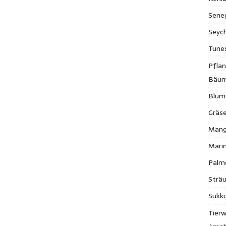
Sene
Seych
Tune
Pfla
Bäu
Blum
Gräse
Mang
Mari
Palm
Strä
Sukk
Tierw