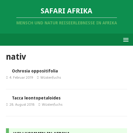
SAFARI AFRIKA
MENSCH UND NATUR REISEERLEBNISSE IN AFRIKA
nativ
Ochrosia oppositifolia
4. Februar 2019
Wüstenfuchs
Tacca leontopetaloides
28. August 2018
Wüstenfuchs