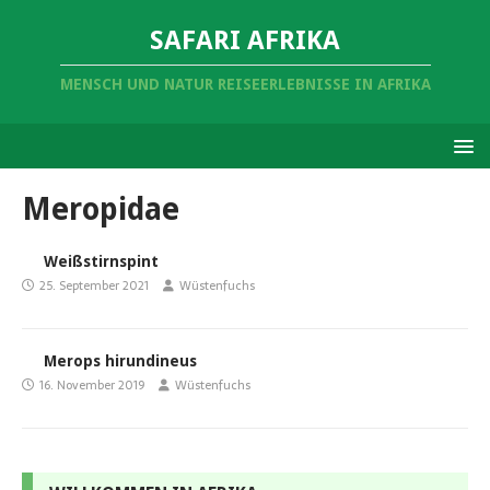
SAFARI AFRIKA
MENSCH UND NATUR REISEERLEBNISSE IN AFRIKA
Meropidae
Weißstirnspint
25. September 2021
Wüstenfuchs
Merops hirundineus
16. November 2019
Wüstenfuchs