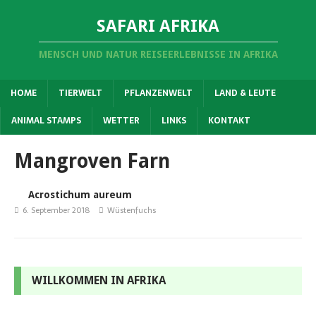
SAFARI AFRIKA
MENSCH UND NATUR REISEERLEBNISSE IN AFRIKA
HOME
TIERWELT
PFLANZENWELT
LAND & LEUTE
ANIMAL STAMPS
WETTER
LINKS
KONTAKT
Mangroven Farn
Acrostichum aureum
6. September 2018
Wüstenfuchs
WILLKOMMEN IN AFRIKA