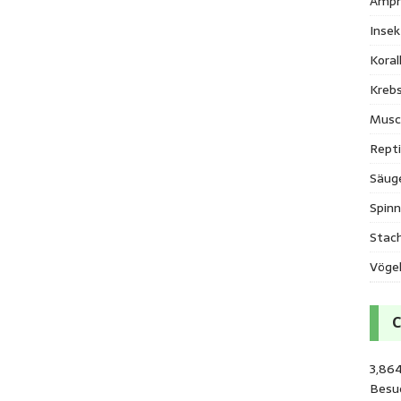
Amph
Inse
Kora
Krebs
Musc
Repti
Säug
Spinn
Stac
Vöge
3,864
Besu