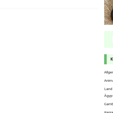
K
Allge
Anim
Land
Ägyp
Gamb
Keni