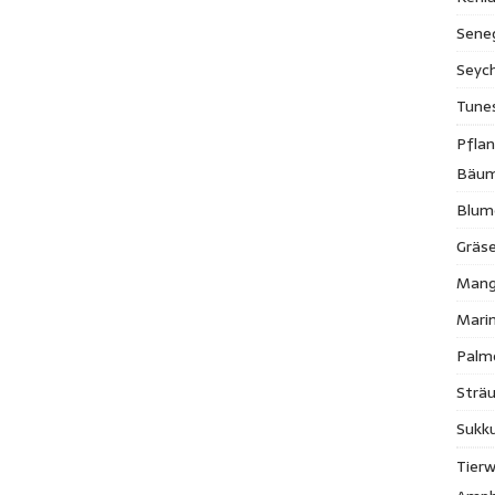
Sene
Seych
Tune
Pfla
Bäu
Blum
Gräse
Mang
Mari
Palm
Strä
Sukk
Tierw