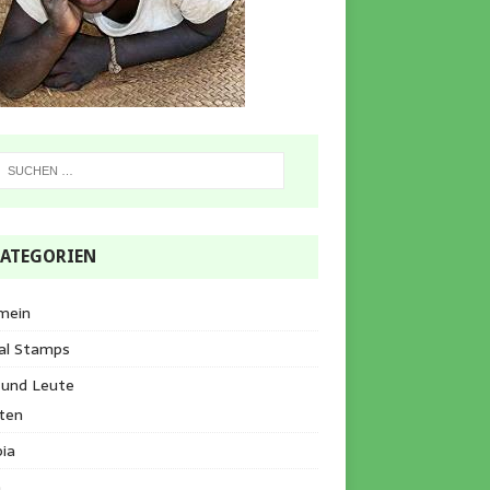
ATEGORIEN
mein
al Stamps
 und Leute
ten
ia
a