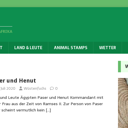
AFRIKA
T
LAND & LEUTE
ANIMAL STAMPS
WETTER
W
er und Henut
 Juli 2020
Wüstenfuchs
0
 und Leute Ägypten Paser und Henut Kommandant mit
r Frau aus der Zeit von Ramses II. Zur Person von Paser
 scheint vermutlich kein
[…]