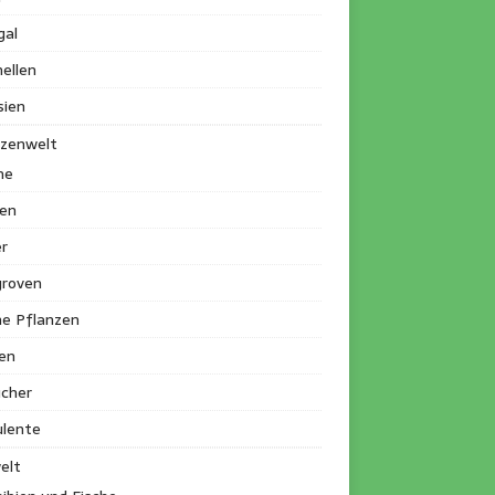
gal
ellen
sien
nzenwelt
me
en
r
roven
ne Pflanzen
en
ucher
ulente
elt