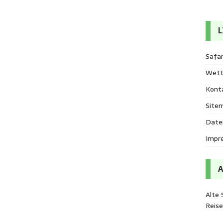
L
Safar
Wett
Kont
Site
Date
Impr
Alte 
Reis