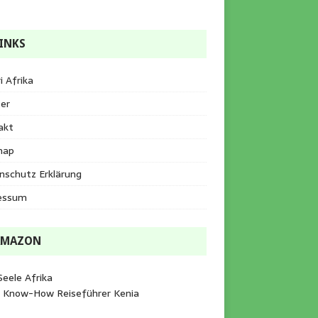
INKS
i Afrika
er
akt
map
nschutz Erklärung
essum
AMAZON
Seele Afrika
e Know-How Reiseführer Kenia