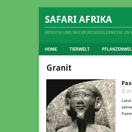
SAFARI AFRIKA
MENSCH UND NATUR REISEERLEBNISSE IN 
HOME
TIERWELT
PFLANZENWEL
Granit
Pas
23.
Land
seine
Paser