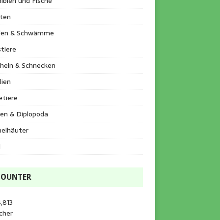
ibien und Fische
kten
llen & Schwämme
tiere
heln & Schnecken
lien
etiere
en & Diplopoda
helhäuter
l
COUNTER
,813
cher