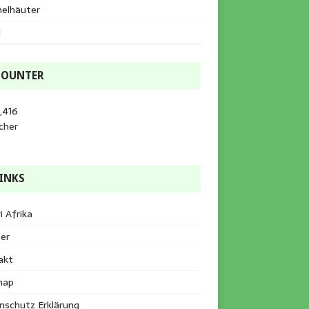
helhäuter
l
COUNTER
,416
cher
INKS
i Afrika
er
akt
map
nschutz Erklärung