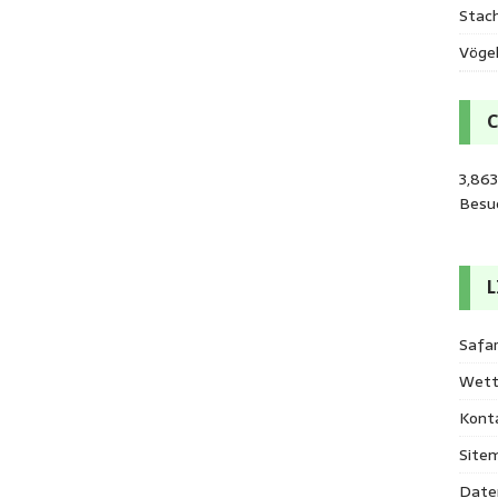
Stac
Vöge
3,863
Besu
L
Safar
Wett
Kont
Site
Date