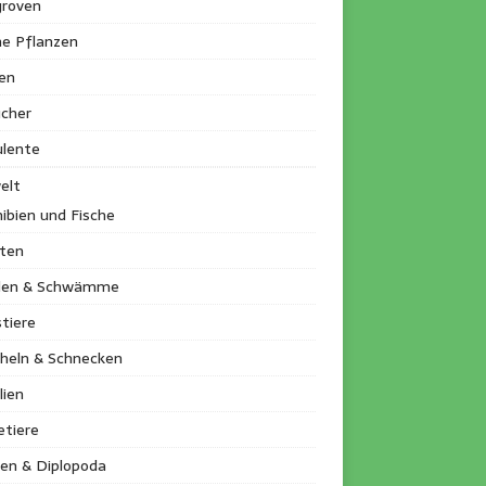
roven
ne Pflanzen
en
ucher
ulente
elt
ibien und Fische
kten
llen & Schwämme
tiere
heln & Schnecken
lien
etiere
en & Diplopoda