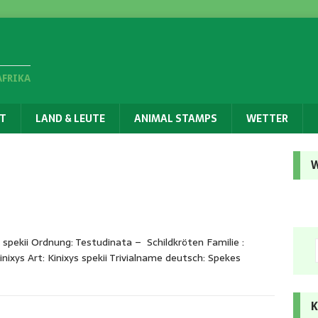
AFRIKA
T
LAND & LEUTE
ANIMAL STAMPS
WETTER
W
 spekii Ordnung: Testudinata – Schildkröten Familie :
nixys Art: Kinixys spekii Trivialname deutsch: Spekes
K