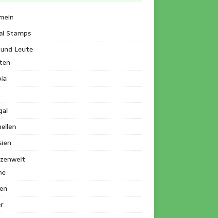
mein
al Stamps
 und Leute
ten
ia
a
gal
ellen
sien
nzenwelt
me
en
r