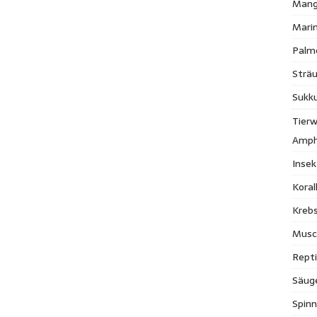
Mang
Mari
Palm
Strä
Sukk
Tierw
Amph
Inse
Kora
Krebs
Musc
Repti
Säug
Spinn