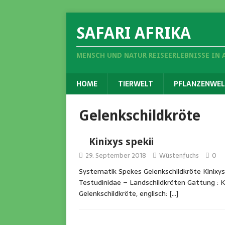
SAFARI AFRIKA
MENSCH UND NATUR REISEERLEBNISSE IN 
HOME
TIERWELT
PFLANZENWEL
Gelenkschildkröte
Kinixys spekii
29. September 2018
Wüstenfuchs
0
Systematik Spekes Gelenkschildkröte Kinixys
Testudinidae – Landschildkröten Gattung : Ki
Gelenkschildkröte, englisch:
[…]