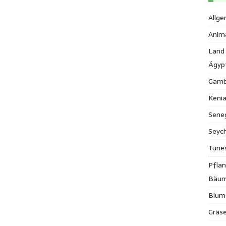
Allge
Anim
Land
Ägyp
Gamb
Keni
Sene
Seych
Tune
Pfla
Bäu
Blum
Gräse