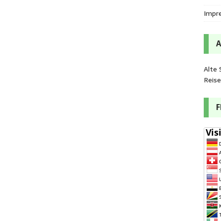
Impr
Alte 
Reis