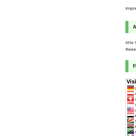
Impr
Alte 
Reis