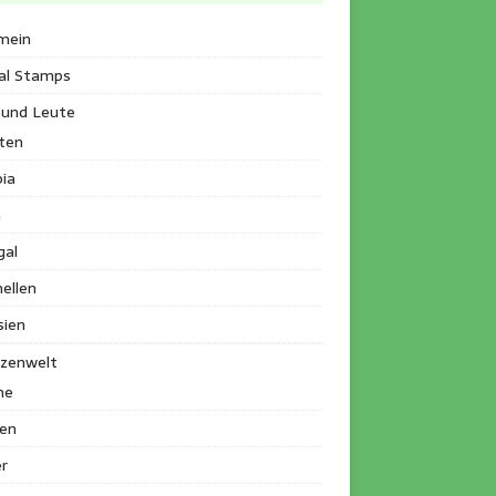
mein
al Stamps
 und Leute
ten
ia
a
gal
ellen
sien
nzenwelt
me
en
r