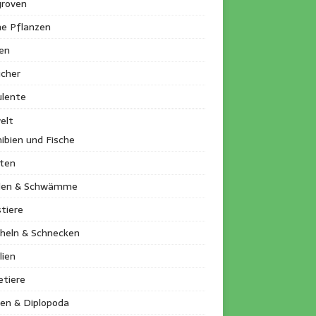
roven
ne Pflanzen
en
ucher
ulente
elt
ibien und Fische
kten
llen & Schwämme
tiere
heln & Schnecken
lien
etiere
en & Diplopoda