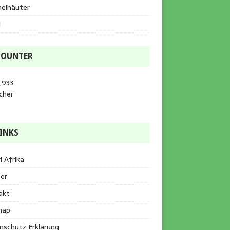
helhäuter
l
COUNTER
,933
cher
INKS
i Afrika
er
akt
map
nschutz Erklärung