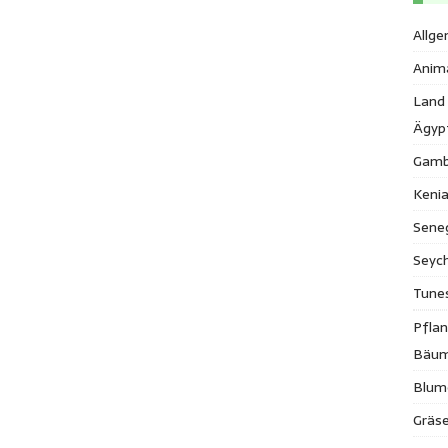
Allge
Anim
Land
Ägyp
Gamb
Keni
Sene
Seych
Tune
Pfla
Bäu
Blum
Gräse