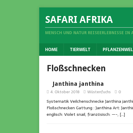
SAFARI AFRIKA
MENSCH UND NATUR REISEERLEBNISSE IN 
HOME
TIERWELT
PFLANZENWEL
Floßschnecken
Janthina janthina
4. Oktober 2018
Wüstenfuchs
0
Systematik Veilchenschnecke Janthina janthi
Floßschnecken Gattung : Janthina Art: Janthi
englisch: Violet snail, französisch: —-,
[…]