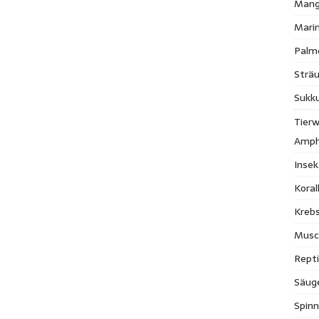
Mang
Mari
Palm
Strä
Sukk
Tierw
Amph
Inse
Kora
Krebs
Musc
Repti
Säug
Spinn