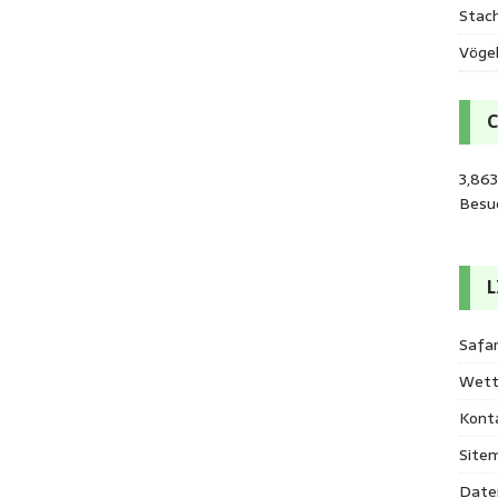
Stac
Vöge
3,863
Besu
L
Safar
Wett
Kont
Site
Date