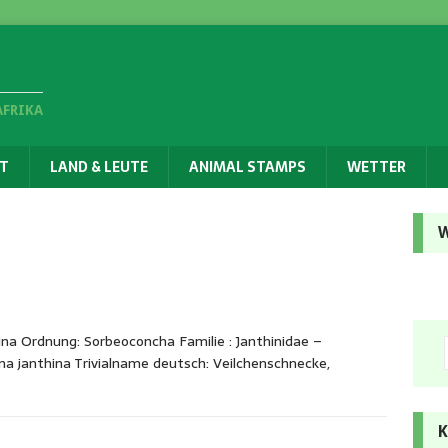
AFRIKA
T
LAND & LEUTE
ANIMAL STAMPS
WETTER
W
na Ordnung: Sorbeoconcha Familie : Janthinidae –
na janthina Trivialname deutsch: Veilchenschnecke,
K