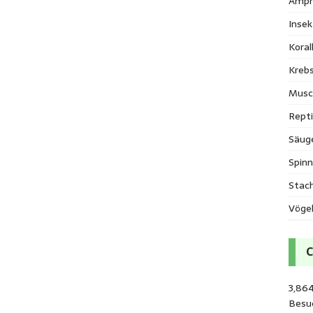
Amph
Inse
Kora
Krebs
Musc
Repti
Säug
Spinn
Stac
Vöge
3,864
Besu