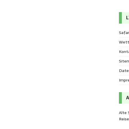
L
Safar
Wett
Kont
Site
Date
Impr
Alte 
Reis