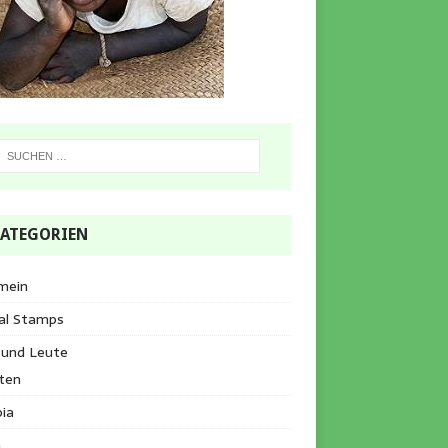
ATEGORIEN
mein
al Stamps
 und Leute
ten
ia
a