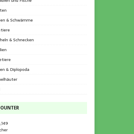
ibien und Fische
kten
llen & Schwämme
tiere
heln & Schnecken
lien
etiere
en & Diplopoda
helhäuter
l
COUNTER
,149
cher