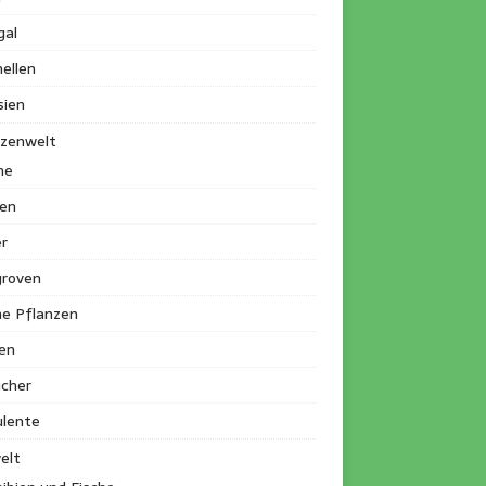
gal
ellen
sien
nzenwelt
me
en
r
roven
ne Pflanzen
en
ucher
ulente
elt