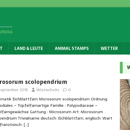
AFRIKA
T
LAND & LEUTE
ANIMAL STAMPS
WETTER
W
rosorum scolopendrium
 September 2018
Wüstenfuchs
0
matik Eichblattfarn Microsorum scolopendrium Ordnung:
odiales – Tüpfelfarnartige Familie : Polypodiaceae –
lfarngewächse Gattung : Microsorum Art: Microsorum
pendrium Trivialname deutsch: Eichblattfarn, englisch: Wart
 französisch:
[…]