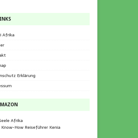
INKS
i Afrika
er
akt
map
nschutz Erklärung
essum
AMAZON
Seele Afrika
e Know-How Reiseführer Kenia