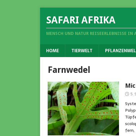
SAFARI AFRIKA
MENSCH UND NATUR REISEERLEBNISSE IN 
HOME
TIERWELT
PFLANZENWEL
Farnwedel
Mic
5.
Syste
Polyp
Tüpfe
scolo
fern,