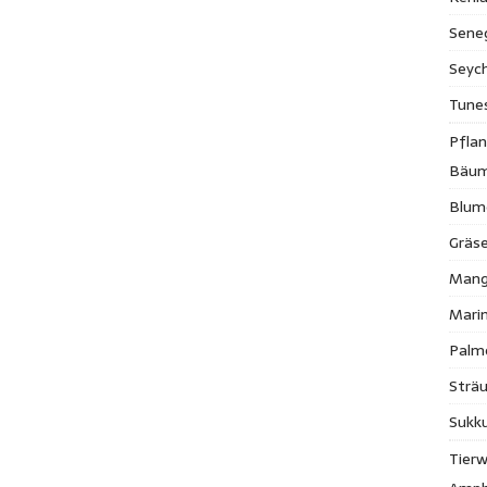
Sene
Seych
Tune
Pfla
Bäu
Blum
Gräse
Mang
Mari
Palm
Strä
Sukk
Tierw