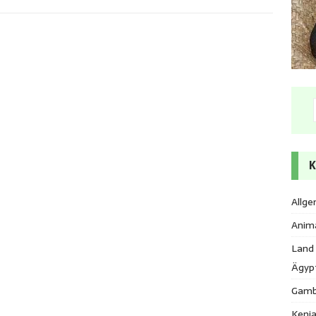
K
Allge
Anim
Land
Ägyp
Gamb
Keni